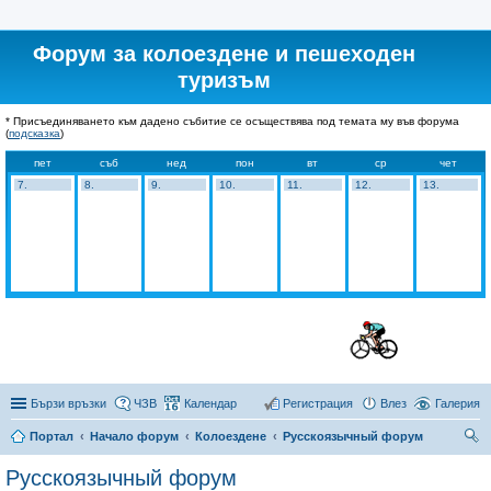
Форум за колоездене и пешеходен
туризъм
* Присъединяването към дадено събитие се осъществява под темата му във форума
(
подсказка
)
пет
съб
нед
пон
вт
ср
чет
7.
8.
9.
10.
11.
12.
13.
Бързи връзки
ЧЗВ
Календар
Регистрация
Влез
Галерия
Портал
Начало форум
Колоездене
Русскоязычный форум
ър
Русскоязычный форум
се