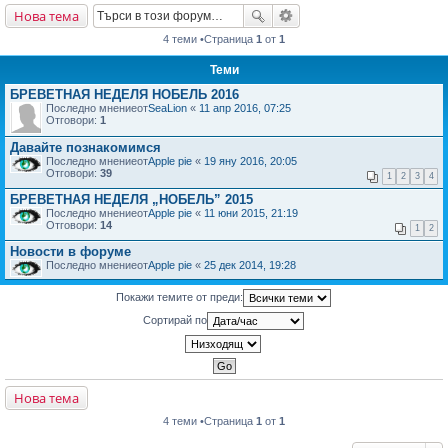
Нова тема
не
4 теми •Страница
1
от
1
Теми
БРЕВЕТНАЯ НЕДЕЛЯ НОБЕЛЬ 2016
Последно мнениеот
SeaLion
«
11 апр 2016, 07:25
Отговори:
1
Давайте познакомимся
Последно мнениеот
Apple pie
«
19 яну 2016, 20:05
Отговори:
39
1
2
3
4
БРЕВЕТНАЯ НЕДЕЛЯ „НОБЕЛЬ” 2015
Последно мнениеот
Apple pie
«
11 юни 2015, 21:19
Отговори:
14
1
2
Новости в форуме
Последно мнениеот
Apple pie
«
25 дек 2014, 19:28
Покажи темите от преди:
Сортирай по
Нова тема
4 теми •Страница
1
от
1