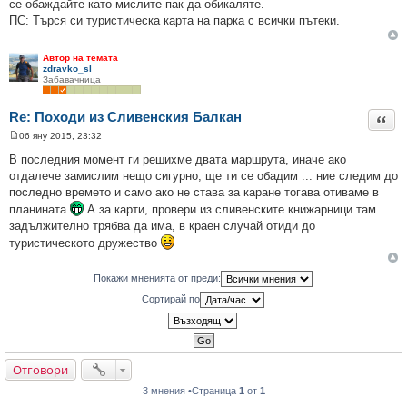
се обаждайте като мислите пак да обикаляте.
ПС: Търся си туристическа карта на парка с всички пътеки.
Автор на темата
zdravko_sl
Забавачница
Re: Походи из Сливенския Балкан
Цита
06 яну 2015, 23:32
М
н
В последния момент ги решихме двата маршрута, иначе ако
е
отдалече замислим нещо сигурно, ще ти се обадим ... ние следим до
н
и
последно времето и само ако не става за каране тогава отиваме в
е
планината
А за карти, провери из сливенските книжарници там
задължително трябва да има, в краен случай отиди до
туристическото дружество
Покажи мненията от преди:
Сортирай по
Отговори
3 мнения •Страница
1
от
1