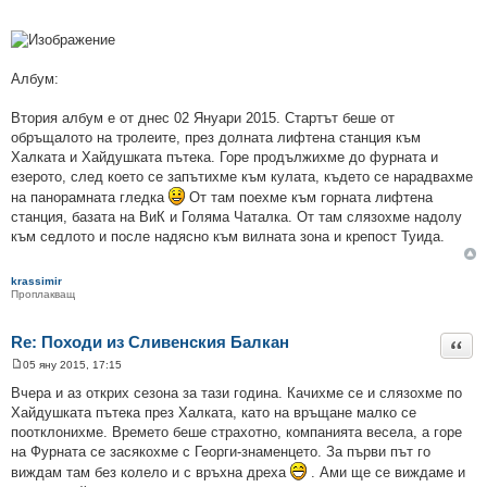
Албум:
Втория албум е от днес 02 Януари 2015. Стартът беше от
обръщалото на тролеите, през долната лифтена станция към
Халката и Хайдушката пътека. Горе продължихме до фурната и
езерото, след което се запътихме към кулата, където се нарадвахме
на панорамната гледка
От там поехме към горната лифтена
станция, базата на ВиК и Голяма Чаталка. От там слязохме надолу
към седлото и после надясно към вилната зона и крепост Туида.
krassimir
Проплакващ
Re: Походи из Сливенския Балкан
Цита
05 яну 2015, 17:15
М
н
Вчера и аз открих сезона за тази година. Качихме се и слязохме по
е
Хайдушката пътека през Халката, като на връщане малко се
н
и
поотклонихме. Времето беше страхотно, компанията весела, а горе
е
на Фурната се засякохме с Георги-знаменцето. За първи път го
виждам там без колело и с връхна дреха
. Ами ще се виждаме и