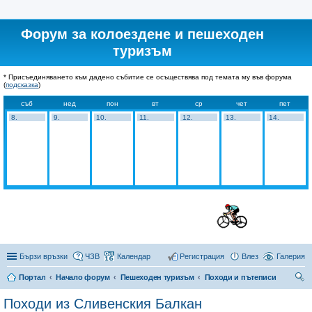
Форум за колоездене и пешеходен
туризъм
* Присъединяването към дадено събитие се осъществява под темата му във форума
(
подсказка
)
съб
нед
пон
вт
ср
чет
пет
8.
9.
10.
11.
12.
13.
14.
Бързи връзки
ЧЗВ
Календар
Регистрация
Влез
Галерия
Портал
Начало форум
Пешеходен туризъм
Походи и пътеписи
ър
Походи из Сливенския Балкан
се