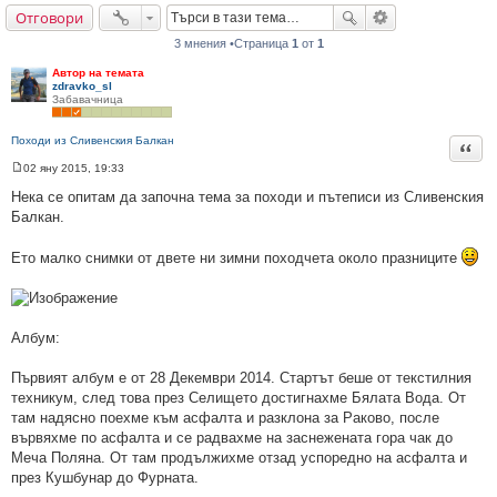
Отговори
не
3 мнения •Страница
1
от
1
Автор на темата
zdravko_sl
Забавачница
Походи из Сливенския Балкан
Цита
02 яну 2015, 19:33
М
н
Нека се опитам да започна тема за походи и пътеписи из Сливенския
е
Балкан.
н
и
е
Ето малко снимки от двете ни зимни походчета около празниците
Албум:
Първият албум е от 28 Декември 2014. Стартът беше от текстилния
техникум, след това през Селището достигнахме Бялата Вода. От
там надясно поехме към асфалта и разклона за Раково, после
вървяхме по асфалта и се радвахме на заснежената гора чак до
Меча Поляна. От там продължихме отзад успоредно на асфалта и
през Кушбунар до Фурната.