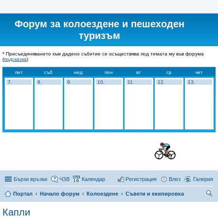
Форум за колоездене и пешеходен
туризъм
* Присъединяването към дадено събитие се осъществява под темата му във форума
(
подсказка
)
пет
съб
нед
пон
вт
ср
чет
7.
8.
9.
10.
11.
12.
13.
Бързи връзки
ЧЗВ
Календар
Регистрация
Влез
Галерия
Портал
Начало форум
Колоездене
Съвети и екипировка
ър
Капли
се