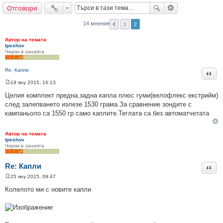
Отговори
не
14 мнения
1
2
Автор на темата
tpeshov
Чирак в занаята
Re: Капли
Цита
19 яну 2015, 16:13
М
н
Целия комплект предна,задна капла плюс гуми(велофлекс екстрийм)
е
след залепването излезе 1530 грама.За сравнение зондите с
н
и
кампаньоло са 1550 гр само каплите.Теглата са без автоматчетата
е
Автор на темата
tpeshov
Чирак в занаята
Re: Капли
Цита
25 яну 2015, 09:47
М
н
Колелото ми с новите капли
е
н
и
е