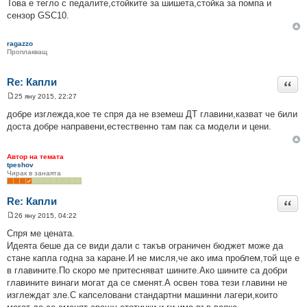
Това е тегло с педалите,стойките за шишета,стойка за помпа и
сензор GSC10.
ragazzo
Проплакващ
Re: Капли
Цита
25 яну 2015, 22:27
М
н
добре изглежда,кое те спря да не вземеш ДТ главини,казват че били
е
доста добре направени,естественно там пак са модели и цени.
н
и
е
Автор на темата
tpeshov
Чирак в занаята
Re: Капли
Цита
26 яну 2015, 04:22
М
н
Спря ме цената.
е
Идеята беше да се види дали с такъв ограничен бюджет може да
н
и
стане капла годна за каране.И не мисля,че ако има проблем,той ще е
е
в главините.По скоро ме притесняват шините.Ако шините са добри
главините винаги могат да се сменят.А освен това тези главини не
изглеждат зле.С капселовани стандартни машинни лагери,които