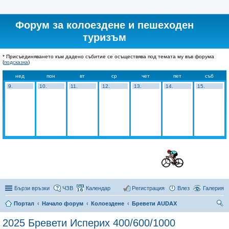
Форум за колоездене и пешеходен
туризъм
* Присъединяването към дадено събитие се осъществява под темата му във форума
(
подсказка
)
нед
пон
вт
ср
чет
пет
съб
9.
10.
11.
12.
13.
14.
15.
Бързи връзки
ЧЗВ
Календар
Регистрация
Влез
Галерия
Портал
Начало форум
Колоездене
Бревети AUDAX
ър
2025 Бревети Исперих 400/600/1000
се