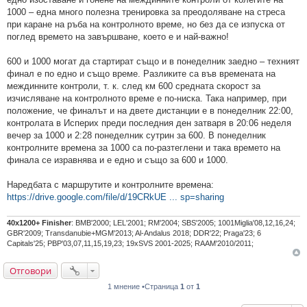
1000 – една много полезна тренировка за преодоляване на стреса
при каране на ръба на контролното време, но без да се изпуска от
поглед времето на завършване, което е и най-важно!
600 и 1000 могат да стартират също и в понеделник заедно – техният
финал е по едно и също време. Разликите са във времената на
междинните контроли, т. к. след км 600 средната скорост за
изчисляване на контролното време е по-ниска. Така например, при
положение, че финалът и на двете дистанции е в понеделник 22:00,
контролата в Исперих преди последния ден затваря в 20:06 неделя
вечер за 1000 и 2:28 понеделник сутрин за 600. В понеделник
контролните времена за 1000 са по-разтеглени и така времето на
финала се изравнява и е едно и също за 600 и 1000.
Наредбата с маршрутите и контролните времена:
https://drive.google.com/file/d/19CRkUE ... sp=sharing
40х1200+ Finisher
: BMB'2000; LEL'2001; RM'2004; SBS'2005; 1001Miglia'08,12,16,24;
GBR'2009; Transdanubie+MGM'2013; Al-Andalus 2018; DDR'22; Praga'23; 6
Capitals'25; PBP'03,07,11,15,19,23; 19xSVS 2001-2025; RAAM'2010/2011;
Отговори
1 мнение •Страница
1
от
1