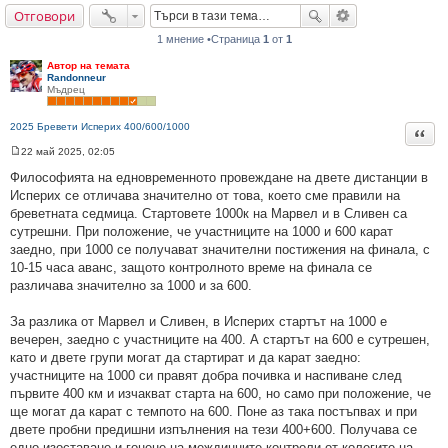
Отговори
не
1 мнение •Страница
1
от
1
Автор на темата
Randonneur
Мъдрец
2025 Бревети Исперих 400/600/1000
Цита
22 май 2025, 02:05
М
н
Философията на едновременното провеждане на двете дистанции в
е
Исперих се отличава значително от това, което сме правили на
н
и
бреветната седмица. Стартовете 1000к на Марвел и в Сливен са
е
сутрешни. При положение, че участниците на 1000 и 600 карат
заедно, при 1000 се получават значителни постижения на финала, с
10-15 часа аванс, защото контролното време на финала се
различава значително за 1000 и за 600.
За разлика от Марвел и Сливен, в Исперих стартът на 1000 е
вечерен, заедно с участниците на 400. А стартът на 600 е сутрешен,
като и двете групи могат да стартират и да карат заедно:
участниците на 1000 си правят добра почивка и наспиване след
първите 400 км и изчакват старта на 600, но само при положение, че
ще могат да карат с темпото на 600. Поне аз така постъпвах и при
двете пробни предишни изпълнения на тези 400+600. Получава се
едно изоставане и гонене на междинните контроли от колегите на