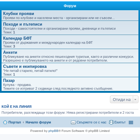
Форум
не
Клубни прояви
Прояви по клубове и населени места - организирани или не съвсем...
Походи и пътеписи
Походи - самостоятелни и организирани прояви, дневници и пътеписи
Теми:
1
Календар БФТ
Прояви от държавния и международен календар на БФТ
Теми:
3
Анкети
Публикуване на анкети относно пешеходния туризъм, както и различни конкурси.
Разрешено е публикуването на анкети и от редовни потребители.
Съвети и екипировка
"Не питай старило, питай патило!"
Теми:
1
Пазар
Купува - продава.
Темите се изтриват 2 седмици след последното активно съобщение.
Отиди на
КОЙ Е НА ЛИНИЯ
Потребители, разглеждащи този форум: Няма регистрирани потребители и 2 госта
Портал
Начало форум
Свържете се с нас
Екипът
Powered by
phpBB
® Forum Software © phpBB Limited