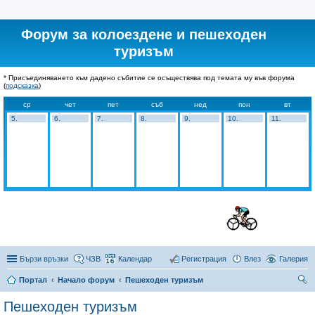
Форум за колоездене и пешеходен
туризъм
* Присъединяването към дадено събитие се осъществява под темата му във форума
(
подсказка
)
ср
чет
пет
съб
нед
пон
вт
5.
6.
7.
8.
9.
10.
11.
Бързи връзки
ЧЗВ
Календар
Регистрация
Влез
Галерия
Портал
Начало форум
Пешеходен туризъм
ър
Пешеходен туризъм
се