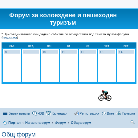
Форум за колоездене и пешеходен
туризъм
* Присъединяването към дадено събитие се осъществява под темата му във форума
(
подсказка
)
съб
нед
пон
вт
ср
чет
пет
8.
9.
10.
11.
12.
13.
14.
Бързи връзки
ЧЗВ
Календар
Регистрация
Влез
Галерия
Портал
Начало форум
Форум
Общ форум
ър
Общ форум
се