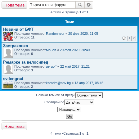
Нова тема
не
4 теми •Страница
1
от
1
Теми
Новини от БФТ
Последно мнениеот
Randonneur
«
20 фев 2020, 21:05
Отговори:
11
1
2
Застраховка
Последно мнениеот
Манов
«
20 фев 2020, 20:40
Отговори:
6
Ремарке за велосипед
Последно мнениеот
gergoff
«
22 май 2017, 21:21
Отговори:
3
svilengrad
Последно мнениеот
koradm@abv.bg
«
13 апр 2017, 08:45
Отговори:
2
Покажи темите от преди:
Сортирай по
Нова тема
4 теми •Страница
1
от
1