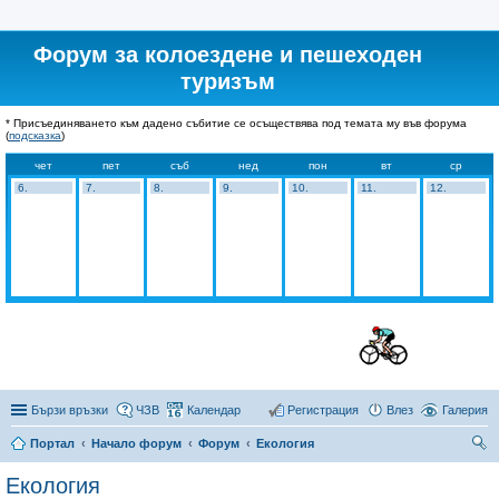
Форум за колоездене и пешеходен
туризъм
* Присъединяването към дадено събитие се осъществява под темата му във форума
(
подсказка
)
чет
пет
съб
нед
пон
вт
ср
6.
7.
8.
9.
10.
11.
12.
Бързи връзки
ЧЗВ
Календар
Регистрация
Влез
Галерия
Портал
Начало форум
Форум
Екология
ър
Екология
се