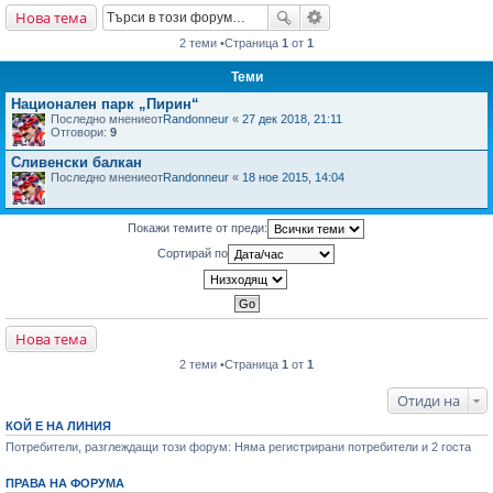
Нова тема
не
2 теми •Страница
1
от
1
Теми
Национален парк „Пирин“
Последно мнениеот
Randonneur
«
27 дек 2018, 21:11
Отговори:
9
Сливенски балкан
Последно мнениеот
Randonneur
«
18 ное 2015, 14:04
Покажи темите от преди:
Сортирай по
Нова тема
2 теми •Страница
1
от
1
Отиди на
КОЙ Е НА ЛИНИЯ
Потребители, разглеждащи този форум: Няма регистрирани потребители и 2 госта
ПРАВА НА ФОРУМА