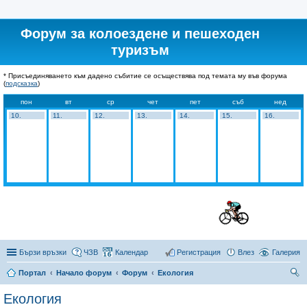
Форум за колоездене и пешеходен
туризъм
* Присъединяването към дадено събитие се осъществява под темата му във форума
(
подсказка
)
пон
вт
ср
чет
пет
съб
нед
10.
11.
12.
13.
14.
15.
16.
Бързи връзки
ЧЗВ
Календар
Регистрация
Влез
Галерия
Портал
Начало форум
Форум
Екология
ър
Екология
се