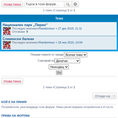
Нова тема
не
2 теми •Страница
1
от
1
Теми
Национален парк „Пирин“
Последно мнениеот
Randonneur
«
27 дек 2018, 21:11
Отговори:
9
Сливенски балкан
Последно мнениеот
Randonneur
«
18 ное 2015, 14:04
Покажи темите от преди:
Сортирай по
Нова тема
2 теми •Страница
1
от
1
Отиди на
КОЙ Е НА ЛИНИЯ
Потребители, разглеждащи този форум: Няма регистрирани потребители и 8 госта
ПРАВА НА ФОРУМА