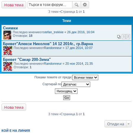
Нова тема
не
3 теми •Страница
1
от
1
Теми
Снимки
Последно мнениеот
stefan_trekkie
«
26 дек 2016, 16:04
Отговори:
18
1
2
Бревет"Алекси Николов" 14 12 2014г., гр.Варна
Последно мнениеот
Randonneur
«
17 дек 2014, 10:07
Бревет "Сакар 200-Зима"
Последно мнениеот
Randonneur
«
20 ное 2014, 21:35
Отговори:
1
Покажи темите от преди:
Сортирай по
Нова тема
3 теми •Страница
1
от
1
Отиди на
КОЙ Е НА ЛИНИЯ