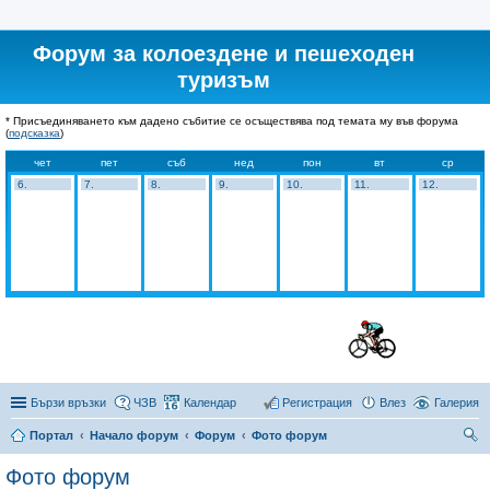
Форум за колоездене и пешеходен
туризъм
* Присъединяването към дадено събитие се осъществява под темата му във форума
(
подсказка
)
чет
пет
съб
нед
пон
вт
ср
6.
7.
8.
9.
10.
11.
12.
Бързи връзки
ЧЗВ
Календар
Регистрация
Влез
Галерия
Портал
Начало форум
Форум
Фото форум
ър
Фото форум
се