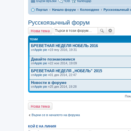
Бързи връзки
ЧЗВ
Календар
Портал
Начало форум
Колоездене
Русскоязычный
Русскоязычный форум
Нова тема
ТЕМИ
БРЕВЕТНАЯ НЕДЕЛЯ НОБЕЛЬ 2016
от
Apple pie
»19 яну 2016, 19:31
Давайте познакомимся
от
Apple pie
»22 ное 2014, 19:09
БРЕВЕТНАЯ НЕДЕЛЯ „НОБЕЛЬ” 2015
от
Apple pie
»01 дек 2014, 22:47
Новости в форуме
от
Apple pie
»25 дек 2014, 19:28
Пок
Нова тема
Върни се в началото на форума
КОЙ Е НА ЛИНИЯ