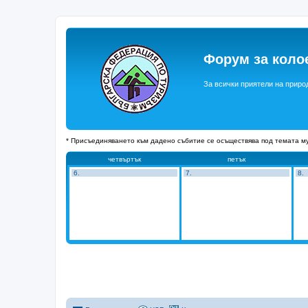
Форум за коло
За всички приятели на приро
* Присъединяването към дадено събитие се осъществява под темата му
четвъртък
петък
6.
7.
8.