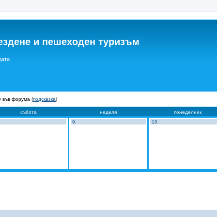
ездене и пешеходен туризъм
дата
 във форума (
подсказка
)
събота
неделя
понеделник
9.
10.