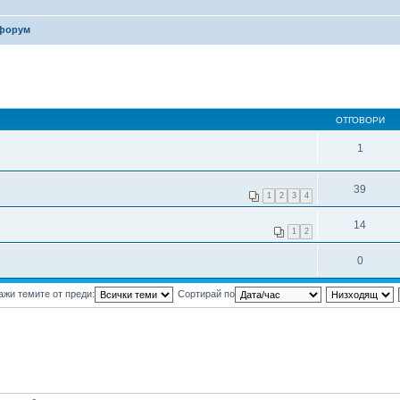
 форум
ОТГОВОРИ
1
39
1
2
3
4
14
1
2
0
ажи темите от преди:
Сортирай по