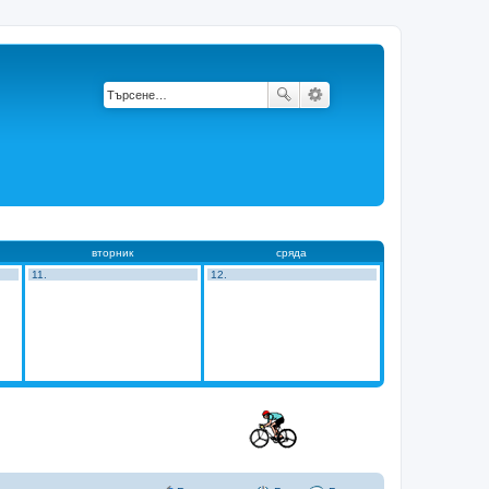
вторник
сряда
11.
12.