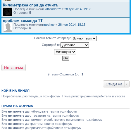
Километража спря да отчита
Последно мнениеот
Pathfinder™
«
28 дек 2014, 19:53
Отговори:
5
проблем команда ТТ
Последно мнениеот
tpeshov
«
26 ное 2014, 18:13
Отговори:
6
Покажи темите от преди:
Сортирай по
Нова тема
9 теми •Страница
1
от
1
Отиди на
КОЙ Е НА ЛИНИЯ
Потребители, разглеждащи този форум: Няма регистрирани потребители и 2 госта
ПРАВА НА ФОРУМА
Вие
не можете
да публикувате теми в този форум
Вие
не можете
да отговаряте на теми в този форум
Вие
не можете
да променяте собствените си мнения в този форум
Вие
не можете
да триете мнения в този форум
Вие
не можете
да прикачвате файлове в този форум