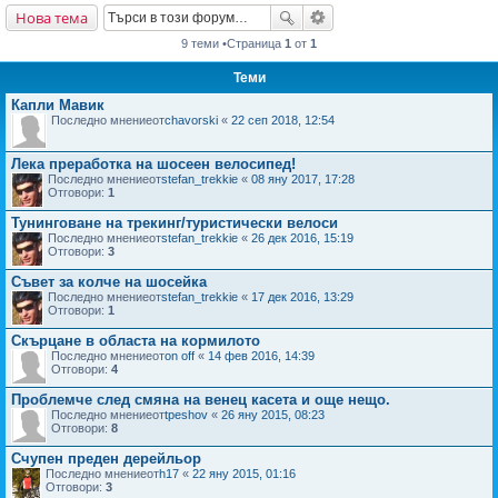
Нова тема
не
9 теми •Страница
1
от
1
Теми
Капли Мавик
Последно мнениеот
chavorski
«
22 сеп 2018, 12:54
Лека преработка на шосеен велосипед!
Последно мнениеот
stefan_trekkie
«
08 яну 2017, 17:28
Отговори:
1
Тунинговане на трекинг/туристически велоси
Последно мнениеот
stefan_trekkie
«
26 дек 2016, 15:19
Отговори:
3
Съвет за колче на шосейка
Последно мнениеот
stefan_trekkie
«
17 дек 2016, 13:29
Отговори:
1
Скърцане в областа на кормилото
Последно мнениеот
on off
«
14 фев 2016, 14:39
Отговори:
4
Проблемче след смяна на венец касета и още нещо.
Последно мнениеот
tpeshov
«
26 яну 2015, 08:23
Отговори:
8
Счупен преден дерейльор
Последно мнениеот
h17
«
22 яну 2015, 01:16
Отговори:
3