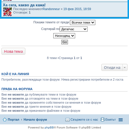
Ха сега, какво да кажа!
Последно мнениеот
Randonneur
«
19 фев 2015, 18:59
Отговори:
1
Покажи темите от преди:
Сортирай по
Нова тема
8 теми •Страница
1
от
1
Отиди на
КОЙ Е НА ЛИНИЯ
Потребители, разглеждащи този форум: Няма регистрирани потребители и 2 госта
ПРАВА НА ФОРУМА
Вие
не можете
да публикувате теми в този форум
Вие
не можете
да отговаряте на теми в този форум
Вие
не можете
да променяте собствените си мнения в този форум
Вие
не можете
да триете мнения в този форум
Вие
не можете
да прикачвате файлове в този форум
Портал
Начало форум
Свържете се с нас
Екипът
Powered by
phpBB
® Forum Software © phpBB Limited