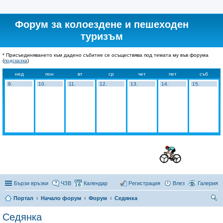
Форум за колоездене и пешеходен
туризъм
* Присъединяването към дадено събитие се осъществява под темата му във форума
(
подсказка
)
нед
пон
вт
ср
чет
пет
съб
9.
10.
11.
12.
13.
14.
15.
Бързи връзки
ЧЗВ
Календар
Регистрация
Влез
Галерия
Портал
Начало форум
Форум
Седянка
ър
Седянка
се