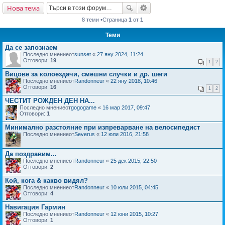
Нова тема
не
8 теми •Страница
1
от
1
Теми
Да се запознаем
Последно мнениеот
sunset
«
27 яну 2024, 11:24
Отговори:
19
1
2
Вицове за колоездачи, смешни случки и др. шеги
Последно мнениеот
Randonneur
«
22 яну 2018, 10:46
Отговори:
16
1
2
ЧЕСТИТ РОЖДЕН ДЕН НА...
Последно мнениеот
gogogame
«
16 мар 2017, 09:47
Отговори:
1
Минимално разстояние при изпреварване на велосипедист
Последно мнениеот
Severus
«
12 юли 2016, 21:58
Да поздравим...
Последно мнениеот
Randonneur
«
25 дек 2015, 22:50
Отговори:
2
Кой, кога & какво видял?
Последно мнениеот
Randonneur
«
10 юли 2015, 04:45
Отговори:
4
Навигация Гармин
Последно мнениеот
Randonneur
«
12 юни 2015, 10:27
Отговори:
1