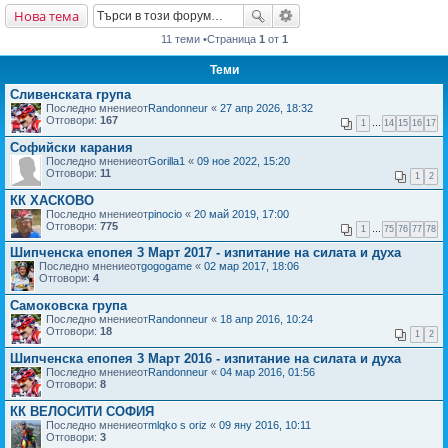
Нова тема
не
11 теми •Страница
1
от
1
Теми
Сливенската група
Последно мнениеот
Randonneur
«
27 апр 2026, 18:32
Отговори:
167
1
…
14
15
16
17
Софийски карания
Последно мнениеот
Gorilla1
«
09 ное 2022, 15:20
Отговори:
11
1
2
КК ХАСКОВО
Последно мнениеот
pinocio
«
20 май 2019, 17:00
Отговори:
775
1
…
75
76
77
78
Шипченска епопея 3 Март 2017 - изпитание на силата и духа
Последно мнениеот
gogogame
«
02 мар 2017, 18:06
Отговори:
4
Самоковска група
Последно мнениеот
Randonneur
«
18 апр 2016, 10:24
Отговори:
18
1
2
Шипченска епопея 3 Март 2016 - изпитание на силата и духа
Последно мнениеот
Randonneur
«
04 мар 2016, 01:56
Отговори:
8
КК ВЕЛОСИТИ СОФИЯ
Последно мнениеот
mlqko s oriz
«
09 яну 2016, 10:11
Отговори:
3