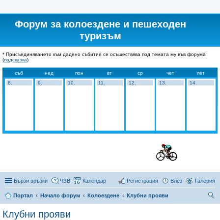
Форум за колоездене и пешеходен
туризъм
* Присъединяването към дадено събитие се осъществява под темата му във форума
(
подсказка
)
съб
нед
пон
вт
ср
чет
пет
8.
9.
10.
11.
12.
13.
14.
Бързи връзки
ЧЗВ
Календар
Регистрация
Влез
Галерия
Портал
Начало форум
Колоездене
Клубни прояви
ър
Клубни прояви
се