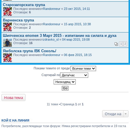
Старозагорската група
Последно мнениеот
Randonneur
«
23 окт 2015, 14:11
Отговори:
6
Варненска група
Последно мнениеот
Randonneur
«
15 апр 2015, 10:38
Отговори:
2
Шипченска епопея 3 Март 2015 - изпитание на силата и духа
Последно мнениеот
zdravko_sl
«
04 мар 2015, 19:08
Отговори:
16
1
2
Ямболска група /ВК Соколь/
Последно мнениеот
Randonneur
«
06 фев 2015, 18:15
Покажи темите от преди:
Сортирай по
Нова тема
11 теми •Страница
1
от
1
Отиди на
КОЙ Е НА ЛИНИЯ
Потребители, разглеждащи този форум: Няма регистрирани потребители и 19 госта