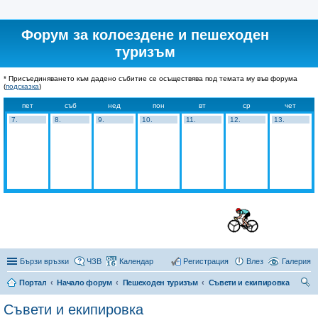
Форум за колоездене и пешеходен
туризъм
* Присъединяването към дадено събитие се осъществява под темата му във форума
(
подсказка
)
пет
съб
нед
пон
вт
ср
чет
7.
8.
9.
10.
11.
12.
13.
Бързи връзки
ЧЗВ
Календар
Регистрация
Влез
Галерия
Портал
Начало форум
Пешеходен туризъм
Съвети и екипировка
ър
Съвети и екипировка
се