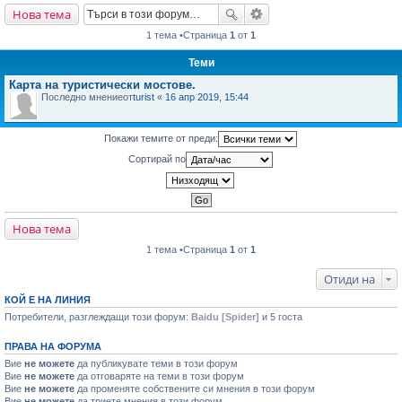
Нова тема
не
1 тема •Страница
1
от
1
Теми
Карта на туристически мостове.
Последно мнениеот
turist
«
16 апр 2019, 15:44
Покажи темите от преди:
Сортирай по
Нова тема
1 тема •Страница
1
от
1
Отиди на
КОЙ Е НА ЛИНИЯ
Потребители, разглеждащи този форум:
Baidu [Spider]
и 5 госта
ПРАВА НА ФОРУМА
Вие
не можете
да публикувате теми в този форум
Вие
не можете
да отговаряте на теми в този форум
Вие
не можете
да променяте собствените си мнения в този форум
Вие
не можете
да триете мнения в този форум