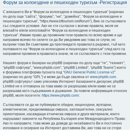
Форум за колоездене и пешеходен туризъм -Регистрация
не
С влизането Ви в “Форум за колоездене и пешеходен туризъм” (наричан
по-долу още “сайта”, “форума”, “ни”, “домейна”, “Форум за колоездене и
пешеходен туризъм”, “https://www.bftourism.net/forum”), Вие се съгласявате
със следните условия. Ако не сте съгласни с всички правила, моля не
влизайте и/или използвайте “Форум за колоездене и пешеходен
туризъм”. Имаме право да променим тези правила по всяко време и ще
направим всичко по силите си да Ви уведомим ако това се случи, но
въпреки това Ви съветваме да преглеждате правилата редовно, тъй като
ползването на “Форум за колоездене и пешеходен туризъм” след като са
направени промени в правилата значи, че се съгласявате с тези промени.
Нашият форум е базиран на phpBB (наричан по-долу още “те”, “техният”,
“phpBB софтуер”, “www.phpbb.com”, “phpBB Limited”, “phpBB Teams”) което
е форумна платформа пусната под “
GNU General Public License v2
”
(наричан по-долу “GPL”) и може да бъде свалена от
www.phpbb.com
.
phpBB софтуерът само улеснява Интернет базираните дискусии; phpBB
Limited не е отговорна за това какво се разрешава и/или какво не се
разрешава като съдържание и държание. За повече информация относно
phpBB, моля посетете:
https://www.phpbb.com/
.
Съгласявате се да не публикувате обидни, нецензурни, вулгарни,
клеветнически, предизвикващи омраза, заплашителни, сексуално
ориентирани, насаждащи етническа омраза и други материали, които
нарушават законите на Република България или Международното Право.
Ако го направите, това може да доведе до незабавното Ви и постоянно
изгонване и сезиране на Интернет доставчика Ви, ако това ни се стори