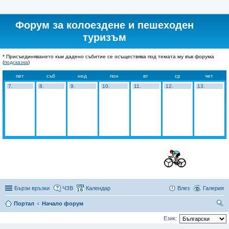
Форум за колоездене и пешеходен
туризъм
* Присъединяването към дадено събитие се осъществява под темата му във форума
(
подсказка
)
пет
съб
нед
пон
вт
ср
чет
7.
8.
9.
10.
11.
12.
13.
Бързи връзки
ЧЗВ
Календар
Влез
Галерия
Портал
Начало форум
ър
Език:
се