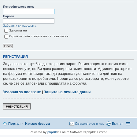
Потребителско име:
не
Парола:
Забравих си паролата
Запомни ме
Скрий онлайн статуса ми за тази сесия
РЕГИСТРАЦИЯ
За да влезете, трябва да сте регистриран. Регистрацията отнема само
няколко минути, но Ви дава разширени възможности. Администраторите
на форума могат също така да разрешат допълнителни дейтвия на
регистрираните потребители. Преди да се регистрирате, моля уверете
се, че сте се запознали с правилата на форума.
Условия за ползване
|
Защита на личните данни
Регистрация
Портал
Начало форум
Свържете се с нас
Екипът
Powered by
phpBB
® Forum Software © phpBB Limited