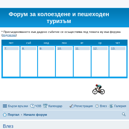
Форум за колоездене и пешеходен
туризъм
* Присъединяването към дадено събитие се осъществява под темата му във форума
(
подсказка
)
пет
съб
нед
пон
вт
ср
чет
7.
8.
9.
10.
11.
12.
13.
Бързи връзки
ЧЗВ
Календар
Регистрация
Влез
Галерия
Портал
Начало форум
ър
Влез
се