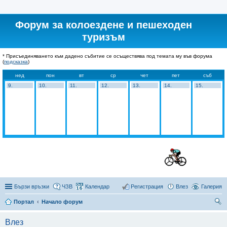
Форум за колоездене и пешеходен
туризъм
* Присъединяването към дадено събитие се осъществява под темата му във форума
(
подсказка
)
нед
пон
вт
ср
чет
пет
съб
9.
10.
11.
12.
13.
14.
15.
Бързи връзки
ЧЗВ
Календар
Регистрация
Влез
Галерия
Портал
Начало форум
ър
Влез
се