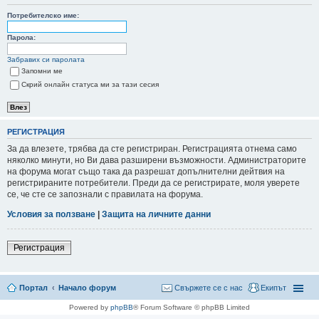
Потребителско име:
не
Парола:
Забравих си паролата
Запомни ме
Скрий онлайн статуса ми за тази сесия
РЕГИСТРАЦИЯ
За да влезете, трябва да сте регистриран. Регистрацията отнема само
няколко минути, но Ви дава разширени възможности. Администраторите
на форума могат също така да разрешат допълнителни дейтвия на
регистрираните потребители. Преди да се регистрирате, моля уверете
се, че сте се запознали с правилата на форума.
Условия за ползване
|
Защита на личните данни
Регистрация
Портал
Начало форум
Свържете се с нас
Екипът
Powered by
phpBB
® Forum Software © phpBB Limited