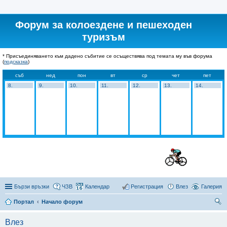
Форум за колоездене и пешеходен
туризъм
* Присъединяването към дадено събитие се осъществява под темата му във форума
(
подсказка
)
съб
нед
пон
вт
ср
чет
пет
8.
9.
10.
11.
12.
13.
14.
Бързи връзки
ЧЗВ
Календар
Регистрация
Влез
Галерия
Портал
Начало форум
ър
Влез
се