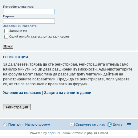
Потребителско име:
не
Парола:
Забравих си паролата
Запомни ме
Скрий онлайн статуса ми за тази сесия
РЕГИСТРАЦИЯ
За да влезете, трябва да сте регистриран. Регистрацията отнема само
няколко минути, но Ви дава разширени възможности. Администраторите
на форума могат също така да разрешат допълнителни дейтвия на
регистрираните потребители. Преди да се регистрирате, моля уверете
се, че сте се запознали с правилата на форума.
Условия за ползване
|
Защита на личните данни
Регистрация
Портал
Начало форум
Свържете се с нас
Екипът
Powered by
phpBB
® Forum Software © phpBB Limited