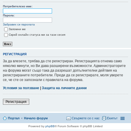
Потребителско име:
не
Парола:
Забравих си паролата
Запомни ме
Скрий онлайн статуса ми за тази сесия
РЕГИСТРАЦИЯ
За да влезете, трябва да сте регистриран. Регистрацията отнема само
няколко минути, но Ви дава разширени възможности. Администраторите
на форума могат също така да разрешат допълнителни дейтвия на
регистрираните потребители. Преди да се регистрирате, моля уверете
се, че сте се запознали с правилата на форума.
Условия за ползване
|
Защита на личните данни
Регистрация
Портал
Начало форум
Свържете се с нас
Екипът
Powered by
phpBB
® Forum Software © phpBB Limited