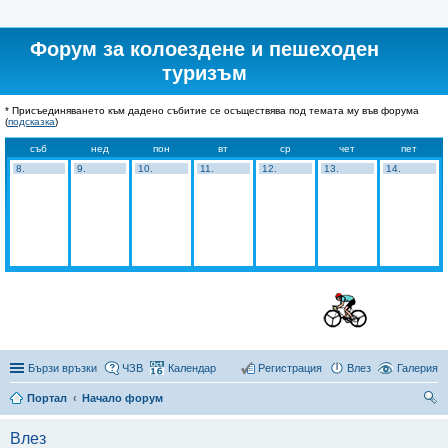
Форум за колоездене и пешеходен
туризъм
* Присъединяването към дадено събитие се осъществява под темата му във форума
(
подсказка
)
съб
нед
пон
вт
ср
чет
пет
8.
9.
10.
11.
12.
13.
14.
Бързи връзки
ЧЗВ
Календар
Регистрация
Влез
Галерия
Портал
Начало форум
ър
Влез
се