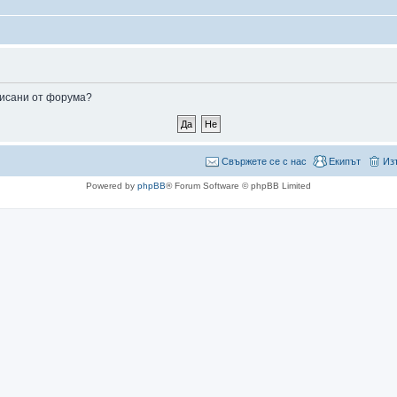
аписани от форума?
Свържете се с нас
Екипът
Из
Powered by
phpBB
® Forum Software © phpBB Limited