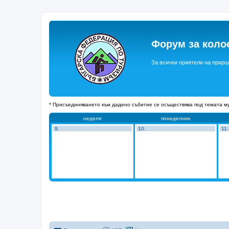
Форум за коло
За всички приятели на приро
* Присъединяването към дадено събитие се осъществява под темата му
неделя
понеделник
9.
10.
11.