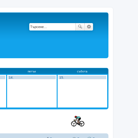
петък
събота
14.
15.