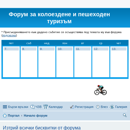
Форум за колоездене и пешеходен
туризъм
* Присъединяването към дадено събитие се осъществява под темата му във форума
(
подсказка
)
пет
съб
нед
пон
вт
ср
чет
7.
8.
9.
10.
11.
12.
13.
Бързи връзки
ЧЗВ
Календар
Регистрация
Влез
Галерия
Портал
Начало форум
ър
Изтрий всички бисквитки от форума
се