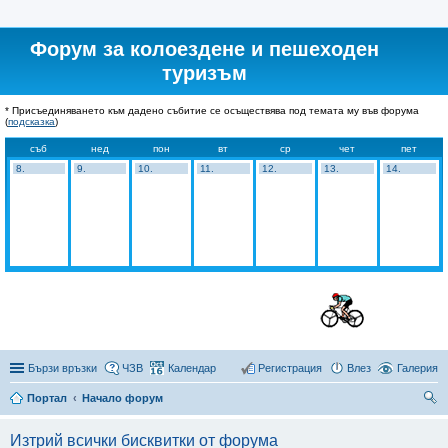
Форум за колоездене и пешеходен
туризъм
* Присъединяването към дадено събитие се осъществява под темата му във форума
(
подсказка
)
съб
нед
пон
вт
ср
чет
пет
8.
9.
10.
11.
12.
13.
14.
Бързи връзки
ЧЗВ
Календар
Регистрация
Влез
Галерия
Портал
Начало форум
ър
Изтрий всички бисквитки от форума
се