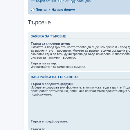
Бързи връзки
ЧЗВ
Календар
Портал
Начало форум
Търсене
ЗАЯВКА ЗА ТЪРСЕНЕ
Търси за ключови думи:
Сложете
+
пред думата, която трябва да бъде намерена и
-
пред д
да изключите от търсенето. Можете да изредите думи оргадени в 
ако само една от тези думи трябва да бъде намерена. Използвайт
символ за частични търсения.
Търси по автор:
Използвайте * за заместващ символ.
НАСТРОЙКИ НА ТЪРСЕНЕТО
Търси в следните форуми:
Изберете форумът или форумите, в които искате да търсите. По
претърсват автоматично, освен ако не изключите долната опция з
подфорумите.
Търси в подфорумите:
Търси в: