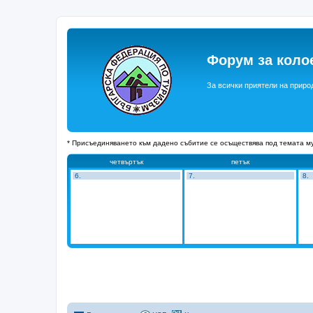
Форум за коло
За всички приятели на приро
* Присъединяването към дадено събитие се осъществява под темата му
четвъртък
петък
6.
7.
8.