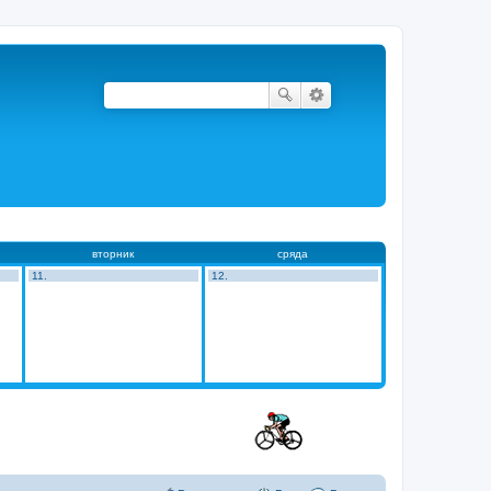
вторник
сряда
11.
12.