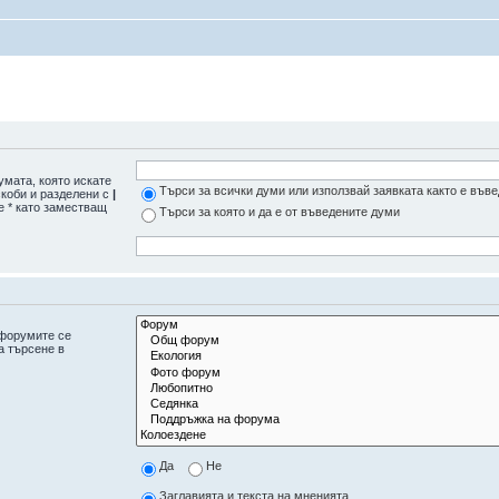
умата, която искате
Търси за всички думи или използвай заявката както е във
скоби и разделени с
|
е * като заместващ
Търси за която и да е от въведените думи
дфорумите се
а търсене в
Да
Не
Заглавията и текста на мненията