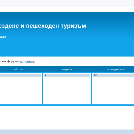
ездене и пешеходен туризъм
дата
 във форума (
подсказка
)
събота
неделя
понеделник
9.
10.