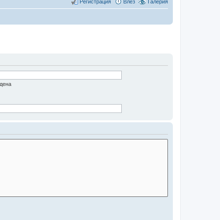
Регистрация
Влез
Галерия
едена