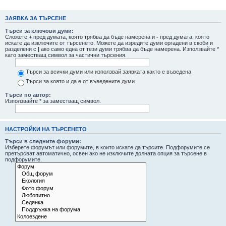
не
ЗАЯВКА ЗА ТЪРСЕНЕ
Търси за ключови думи:
Сложете
+
пред думата, която трябва да бъде намерена и
-
пред думата, която
искате да изключите от търсенето. Можете да изредите думи оргадени в скоби и
разделени с
|
ако само една от тези думи трябва да бъде намерена. Използвайте *
като заместващ символ за частични търсения.
Търси за всички думи или използвай заявката както е въведена
Търси за която и да е от въведените думи
Търси по автор:
Използвайте * за заместващ символ.
НАСТРОЙКИ НА ТЪРСЕНЕТО
Търси в следните форуми:
Изберете форумът или форумите, в които искате да търсите. Подфорумите се
претърсват автоматично, освен ако не изключите долната опция за търсене в
подфорумите.