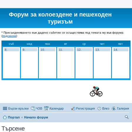
Форум за колоездене и пешеходен
туризъм
* Присъединяването към дадено събитие се осъществява под темата му във форума
(
подсказка
)
съб
нед
пон
вт
ср
чет
пет
8.
9.
10.
11.
12.
13.
14.
Бързи връзки
ЧЗВ
Календар
Регистрация
Влез
Галерия
Портал
Начало форум
ър
Търсене
се