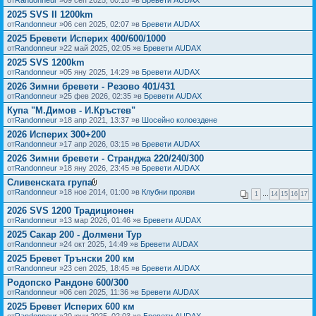
)
2025 SVS II 1200km
ф
а
от
Randonneur
»06 сеп 2025, 02:07 »в
Бревети AUDAX
й
2025 Бревети Исперих 400/600/1000
л
от
Randonneur
»22 май 2025, 02:05 »в
Бревети AUDAX
(
о
2025 SVS 1200km
в
от
Randonneur
»05 яну 2025, 14:29 »в
Бревети AUDAX
е
)
2026 Зимни бревети - Резово 401/431
от
Randonneur
»25 фев 2026, 02:35 »в
Бревети AUDAX
Купа "М.Димов - И.Кръстев"
от
Randonneur
»18 апр 2021, 13:37 »в
Шосейно колоездене
2026 Исперих 300+200
от
Randonneur
»17 апр 2026, 03:15 »в
Бревети AUDAX
2026 Зимни бревети - Странджа 220/240/300
от
Randonneur
»18 яну 2026, 23:45 »в
Бревети AUDAX
Сливенската група
П
от
Randonneur
»18 ное 2014, 01:00 »в
Клубни прояви
1
…
14
15
16
17
р
и
2026 SVS 1200 Традиционен
к
от
Randonneur
»13 мар 2026, 01:46 »в
Бревети AUDAX
а
ч
2025 Сакар 200 - Долмени Тур
е
от
Randonneur
»24 окт 2025, 14:49 »в
Бревети AUDAX
н
2025 Бревет Трънски 200 км
(
и
от
Randonneur
»23 сеп 2025, 18:45 »в
Бревети AUDAX
)
Родопско Рандоне 600/300
ф
а
от
Randonneur
»06 сеп 2025, 11:36 »в
Бревети AUDAX
й
2025 Бревет Исперих 600 км
л
от
Randonneur
»20 юни 2025, 02:03 »в
Бревети AUDAX