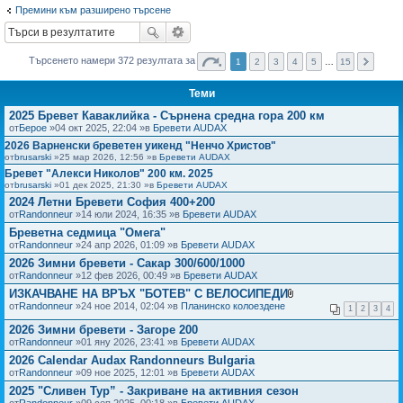
Премини към разширено търсене
не
Търсенето намери 372 резултата за
1
2
3
4
5
…
15
Теми
2025 Бревет Каваклийка - Сърнена средна гора 200 км
от
Берое
»04 окт 2025, 22:04 »в
Бревети AUDAX
2026 Варненски бреветен уикенд "Ненчо Христов"
от
brusarski
»25 мар 2026, 12:56 »в
Бревети AUDAX
Бревет "Алекси Николов" 200 км. 2025
от
brusarski
»01 дек 2025, 21:30 »в
Бревети AUDAX
2024 Летни Бревети София 400+200
от
Randonneur
»14 юли 2024, 16:35 »в
Бревети AUDAX
Бреветна седмица "Омега"
от
Randonneur
»24 апр 2026, 01:09 »в
Бревети AUDAX
2026 Зимни бревети - Сакар 300/600/1000
от
Randonneur
»12 фев 2026, 00:49 »в
Бревети AUDAX
ИЗКАЧВАНЕ НА ВРЪХ "БОТЕВ" С ВЕЛОСИПЕДИ
П
от
Randonneur
»24 ное 2014, 02:04 »в
Планинско колоездене
1
2
3
4
р
и
2026 Зимни бревети - Загоре 200
к
от
Randonneur
»01 яну 2026, 23:41 »в
Бревети AUDAX
а
ч
2026 Calendar Audax Randonneurs Bulgaria
е
от
Randonneur
»09 ное 2025, 12:01 »в
Бревети AUDAX
н
2025 "Сливен Тур” - Закриване на активния сезон
(
и
от
Randonneur
»09 сеп 2025, 00:18 »в
Бревети AUDAX