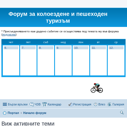
Форум за колоездене и пешеходен
туризъм
* Присъединяването към дадено събитие се осъществява под темата му във форума
(
подсказка
)
чет
пет
съб
нед
пон
вт
ср
6.
7.
8.
9.
10.
11.
12.
Бързи връзки
ЧЗВ
Календар
Регистрация
Влез
Галерия
Портал
Начало форум
ър
Виж активните теми
се