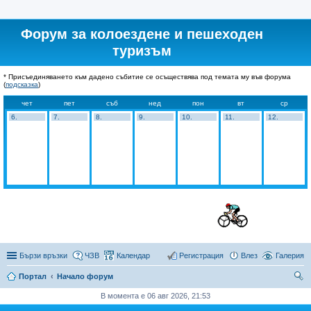
Форум за колоездене и пешеходен
туризъм
* Присъединяването към дадено събитие се осъществява под темата му във форума
(
подсказка
)
чет
пет
съб
нед
пон
вт
ср
6.
7.
8.
9.
10.
11.
12.
Бързи връзки
ЧЗВ
Календар
Регистрация
Влез
Галерия
Портал
Начало форум
ър
В момента е 06 авг 2026, 21:53
се