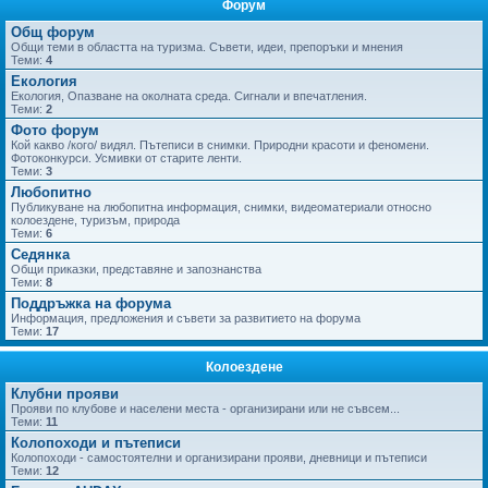
Форум
не
Общ форум
Общи теми в областта на туризма. Съвети, идеи, препоръки и мнения
Теми:
4
Екология
Екология, Опазване на околната среда. Сигнали и впечатления.
Теми:
2
Фото форум
Кой какво /кого/ видял. Пътеписи в снимки. Природни красоти и феномени.
Фотоконкурси. Усмивки от старите ленти.
Теми:
3
Любопитно
Публикуване на любопитна информация, снимки, видеоматериали относно
колоездене, туризъм, природа
Теми:
6
Седянка
Общи приказки, представяне и запознанства
Теми:
8
Поддръжка на форума
Информация, предложения и съвети за развитието на форума
Теми:
17
Колоездене
Клубни прояви
Прояви по клубове и населени места - организирани или не съвсем...
Теми:
11
Колопоходи и пътеписи
Колопоходи - самостоятелни и организирани прояви, дневници и пътеписи
Теми:
12