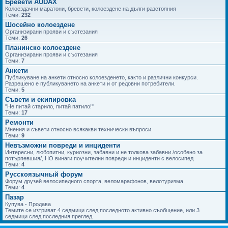
Бревети AUDAX
Колоездачни маратони, бревети, колоездене на дълги разстояния
Теми:
232
Шосейно колоездене
Организирани прояви и състезания
Теми:
26
Планинско колоездене
Организирани прояви и състезания
Теми:
7
Анкети
Публикуване на анкети относно колоезденето, както и различни конкурси.
Разрешено е публикуването на анкети и от редовни потребители.
Теми:
5
Съвети и екипировка
"Не питай старило, питай патило!"
Теми:
17
Ремонти
Мнения и съвети относно всякакви технически въпроси.
Теми:
9
Невъзможни повреди и инциденти
Интересни, любопитни, куриозни, забавни и не толкова забавни /особено за
потърпевшия/, НО винаги поучителни повреди и инциденти с велосипед
Теми:
4
Русскоязычный форум
Форум друзей велосипедного спорта, веломарафонов, велотуризма.
Теми:
4
Пазар
Купува - Продава
Темите се изтриват 4 седмици след последното активно съобщение, или 3
седмици след последния преглед.