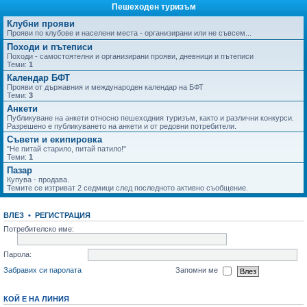
Пешеходен туризъм
Клубни прояви
Прояви по клубове и населени места - организирани или не съвсем...
Походи и пътеписи
Походи - самостоятелни и организирани прояви, дневници и пътеписи
Теми:
1
Календар БФТ
Прояви от държавния и международен календар на БФТ
Теми:
3
Анкети
Публикуване на анкети относно пешеходния туризъм, както и различни конкурси.
Разрешено е публикуването на анкети и от редовни потребители.
Съвети и екипировка
"Не питай старило, питай патило!"
Теми:
1
Пазар
Купува - продава.
Темите се изтриват 2 седмици след последното активно съобщение.
ВЛЕЗ
•
РЕГИСТРАЦИЯ
Потребителско име:
Парола:
Забравих си паролата
Запомни ме
КОЙ Е НА ЛИНИЯ