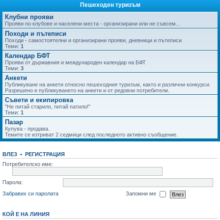
Пешеходен туризъм
Клубни прояви
Прояви по клубове и населени места - организирани или не съвсем...
Походи и пътеписи
Походи - самостоятелни и организирани прояви, дневници и пътеписи
Теми:
1
Календар БФТ
Прояви от държавния и международен календар на БФТ
Теми:
3
Анкети
Публикуване на анкети относно пешеходния туризъм, както и различни конкурси.
Разрешено е публикуването на анкети и от редовни потребители.
Съвети и екипировка
"Не питай старило, питай патило!"
Теми:
1
Пазар
Купува - продава.
Темите се изтриват 2 седмици след последното активно съобщение.
ВЛЕЗ
•
РЕГИСТРАЦИЯ
Потребителско име:
Парола:
Забравих си паролата
Запомни ме
КОЙ Е НА ЛИНИЯ