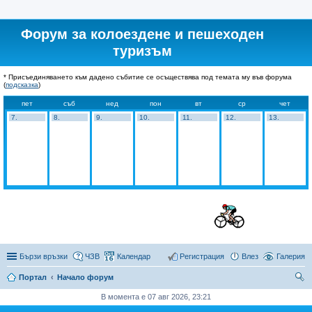
Форум за колоездене и пешеходен
туризъм
* Присъединяването към дадено събитие се осъществява под темата му във форума
(
подсказка
)
пет
съб
нед
пон
вт
ср
чет
7.
8.
9.
10.
11.
12.
13.
Бързи връзки
ЧЗВ
Календар
Регистрация
Влез
Галерия
Портал
Начало форум
ър
В момента е 07 авг 2026, 23:21
се