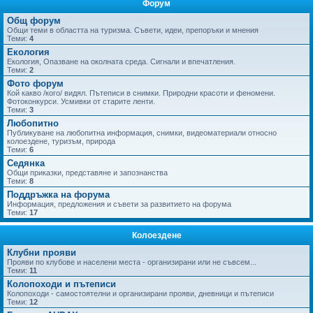
Форум
не
Общ форум
Общи теми в областта на туризма. Съвети, идеи, препоръки и мнения
Теми:
4
Екология
Екология, Опазване на околната среда. Сигнали и впечатления.
Теми:
2
Фото форум
Кой какво /кого/ видял. Пътеписи в снимки. Природни красоти и феномени.
Фотоконкурси. Усмивки от старите ленти.
Теми:
3
Любопитно
Публикуване на любопитна информация, снимки, видеоматериали относно
колоездене, туризъм, природа
Теми:
6
Седянка
Общи приказки, представяне и запознанства
Теми:
8
Поддръжка на форума
Информация, предложения и съвети за развитието на форума
Теми:
17
Колоездене
Клубни прояви
Прояви по клубове и населени места - организирани или не съвсем...
Теми:
11
Колопоходи и пътеписи
Колопоходи - самостоятелни и организирани прояви, дневници и пътеписи
Теми:
12