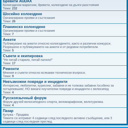
Бревети AUDAX
Колоездачни маратони, бревети, колоездене на дълги разстояния
Теми:
232
Шосейно колоездене
Организирани прояви и състезания
Теми:
26
Планинско колоездене
Организирани прояви и състезания
Теми:
7
Анкети
Публикуване на анкети относно колоезденето, както и различни конкурси.
Разрешено е публикуването на анкети и от редовни потребители.
Теми:
5
Съвети и екипировка
"Не питай старило, питай патило!"
Теми:
17
Ремонти
Мнения и съвети относно всякакви технически въпроси.
Теми:
9
Невъзможни повреди и инциденти
Интересни, любопитни, куриозни, забавни и не толкова забавни /особено за
потърпевшия/, НО винаги поучителни повреди и инциденти с велосипед
Теми:
4
Русскоязычный форум
Форум друзей велосипедного спорта, веломарафонов, велотуризма.
Теми:
4
Пазар
Купува - Продава
Темите се изтриват 4 седмици след последното активно съобщение, или 3
седмици след последния преглед.