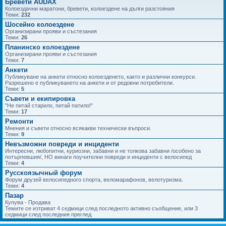
Бревети AUDAX
Колоездачни маратони, бревети, колоездене на дълги разстояния
Теми:
232
Шосейно колоездене
Организирани прояви и състезания
Теми:
26
Планинско колоездене
Организирани прояви и състезания
Теми:
7
Анкети
Публикуване на анкети относно колоезденето, както и различни конкурси.
Разрешено е публикуването на анкети и от редовни потребители.
Теми:
5
Съвети и екипировка
"Не питай старило, питай патило!"
Теми:
17
Ремонти
Мнения и съвети относно всякакви технически въпроси.
Теми:
9
Невъзможни повреди и инциденти
Интересни, любопитни, куриозни, забавни и не толкова забавни /особено за
потърпевшия/, НО винаги поучителни повреди и инциденти с велосипед
Теми:
4
Русскоязычный форум
Форум друзей велосипедного спорта, веломарафонов, велотуризма.
Теми:
4
Пазар
Купува - Продава
Темите се изтриват 4 седмици след последното активно съобщение, или 3
седмици след последния преглед.