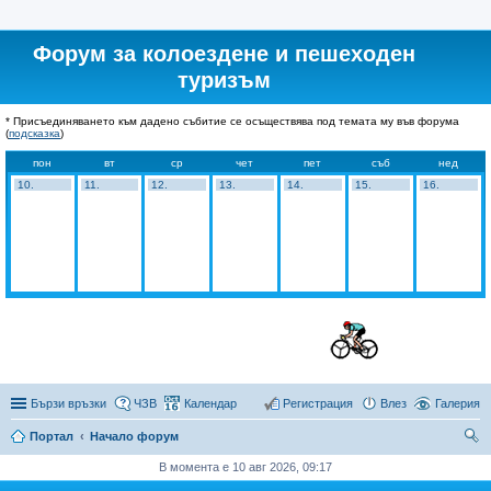
Форум за колоездене и пешеходен
туризъм
* Присъединяването към дадено събитие се осъществява под темата му във форума
(
подсказка
)
пон
вт
ср
чет
пет
съб
нед
10.
11.
12.
13.
14.
15.
16.
Бързи връзки
ЧЗВ
Календар
Регистрация
Влез
Галерия
Портал
Начало форум
ър
В момента е 10 авг 2026, 09:17
се