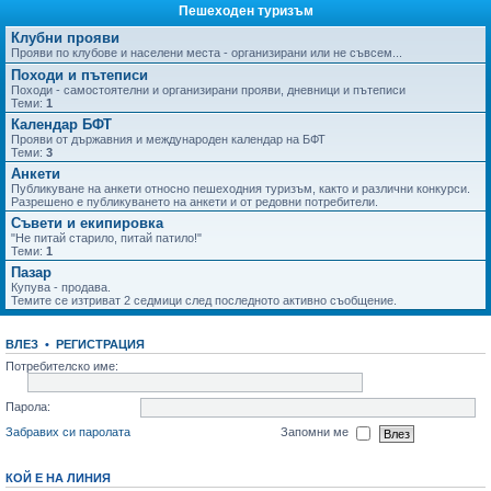
Пешеходен туризъм
Клубни прояви
Прояви по клубове и населени места - организирани или не съвсем...
Походи и пътеписи
Походи - самостоятелни и организирани прояви, дневници и пътеписи
Теми:
1
Календар БФТ
Прояви от държавния и международен календар на БФТ
Теми:
3
Анкети
Публикуване на анкети относно пешеходния туризъм, както и различни конкурси.
Разрешено е публикуването на анкети и от редовни потребители.
Съвети и екипировка
"Не питай старило, питай патило!"
Теми:
1
Пазар
Купува - продава.
Темите се изтриват 2 седмици след последното активно съобщение.
ВЛЕЗ
•
РЕГИСТРАЦИЯ
Потребителско име:
Парола:
Забравих си паролата
Запомни ме
КОЙ Е НА ЛИНИЯ