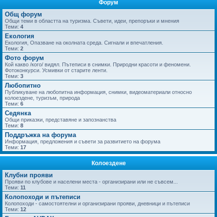
Форум
не
Общ форум
Общи теми в областта на туризма. Съвети, идеи, препоръки и мнения
Теми:
4
Екология
Екология, Опазване на околната среда. Сигнали и впечатления.
Теми:
2
Фото форум
Кой какво /кого/ видял. Пътеписи в снимки. Природни красоти и феномени.
Фотоконкурси. Усмивки от старите ленти.
Теми:
3
Любопитно
Публикуване на любопитна информация, снимки, видеоматериали относно
колоездене, туризъм, природа
Теми:
6
Седянка
Общи приказки, представяне и запознанства
Теми:
8
Поддръжка на форума
Информация, предложения и съвети за развитието на форума
Теми:
17
Колоездене
Клубни прояви
Прояви по клубове и населени места - организирани или не съвсем...
Теми:
11
Колопоходи и пътеписи
Колопоходи - самостоятелни и организирани прояви, дневници и пътеписи
Теми:
12