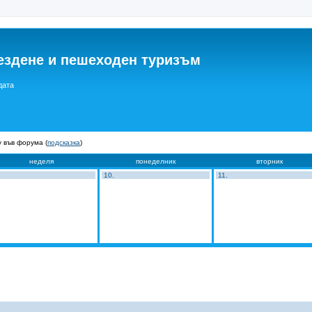
ездене и пешеходен туризъм
дата
 във форума (
подсказка
)
неделя
понеделник
вторник
10.
11.