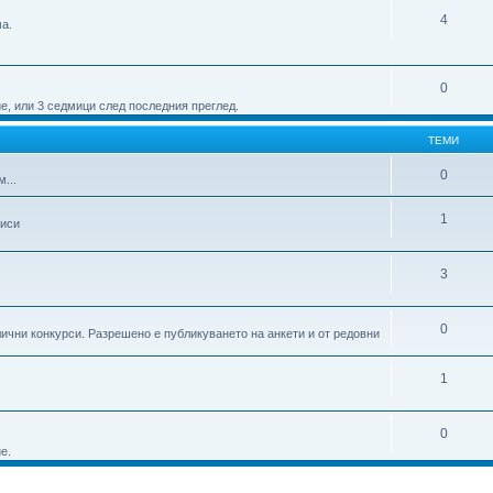
4
а.
0
е, или 3 седмици след последния преглед.
ТЕМИ
0
...
1
писи
3
0
ични конкурси. Разрешено е публикуването на анкети и от редовни
1
0
е.