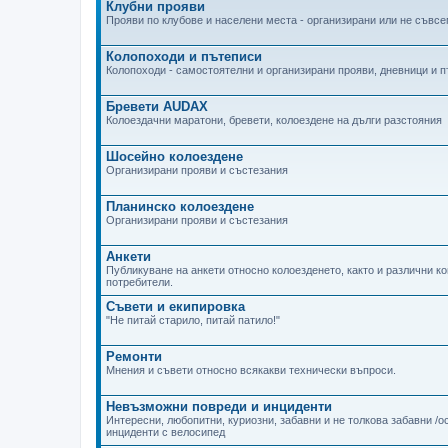
Клубни прояви
Прояви по клубове и населени места - организирани или не съвсем
Колопоходи и пътеписи
Колопоходи - самостоятелни и организирани прояви, дневници и 
Бревети AUDAX
Колоездачни маратони, бревети, колоездене на дълги разстояния
Шосейно колоездене
Организирани прояви и състезания
Планинско колоездене
Организирани прояви и състезания
Анкети
Публикуване на анкети относно колоезденето, както и различни к
потребители.
Съвети и екипировка
"Не питай старило, питай патило!"
Ремонти
Мнения и съвети относно всякакви технически въпроси.
Невъзможни повреди и инциденти
Интересни, любопитни, куриозни, забавни и не толкова забавни /
инциденти с велосипед