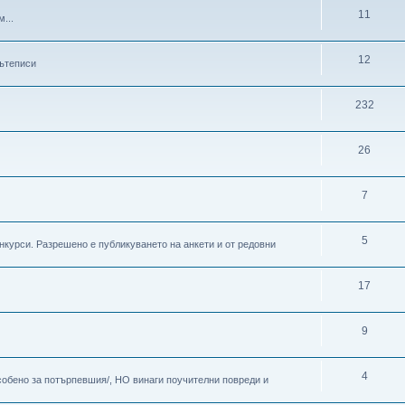
11
...
12
пътеписи
232
26
7
5
онкурси. Разрешено е публикуването на анкети и от редовни
17
9
4
особено за потърпевшия/, НО винаги поучителни повреди и