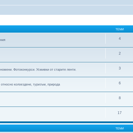
ТЕМИ
4
ения
2
3
еномени. Фотоконкурси. Усмивки от старите ленти.
6
относно колоездене, туризъм, природа
8
17
ТЕМИ