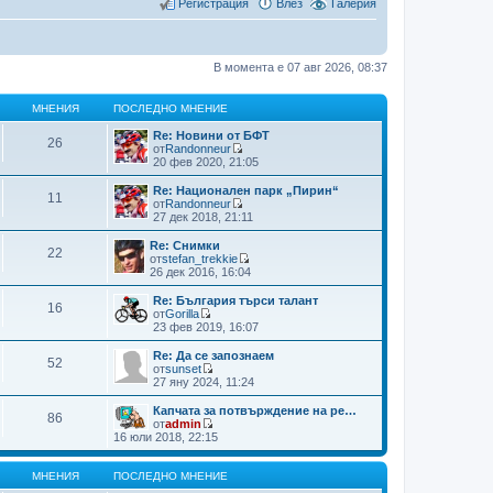
Регистрация
Влез
Галерия
В момента е 07 авг 2026, 08:37
МНЕНИЯ
ПОСЛЕДНО МНЕНИЕ
Re: Новини от БФТ
26
от
Randonneur
В
20 фев 2020, 21:05
и
ж
Re: Национален парк „Пирин“
11
п
от
Randonneur
о
В
27 дек 2018, 21:11
с
и
л
ж
Re: Снимки
22
е
п
от
stefan_trekkie
д
о
В
26 дек 2016, 16:04
н
с
и
и
л
ж
Re: България търси талант
т
16
е
п
от
Gorilla
е
д
о
В
23 фев 2019, 16:07
м
н
с
и
н
и
л
ж
Re: Да се запознаем
е
т
52
е
п
от
sunset
н
е
д
о
В
27 яну 2024, 11:24
и
м
н
с
и
я
н
и
л
ж
Капчата за потвърждение на ре…
е
т
86
е
п
от
admin
н
е
д
о
В
16 юли 2018, 22:15
и
м
н
с
и
я
н
и
л
ж
е
т
е
п
МНЕНИЯ
ПОСЛЕДНО МНЕНИЕ
н
е
д
о