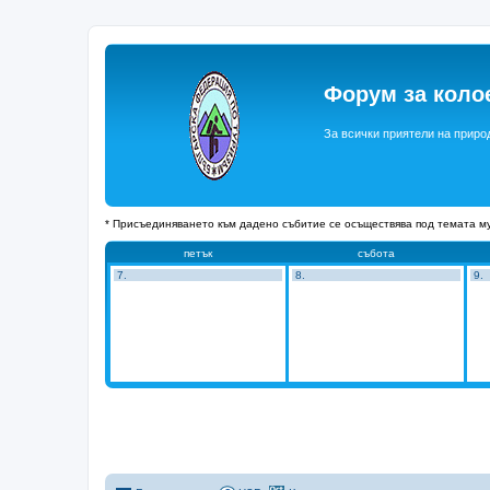
Форум за коло
За всички приятели на приро
* Присъединяването към дадено събитие се осъществява под темата му
петък
събота
7.
8.
9.