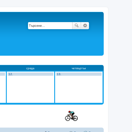
сряда
четвъртък
12.
13.