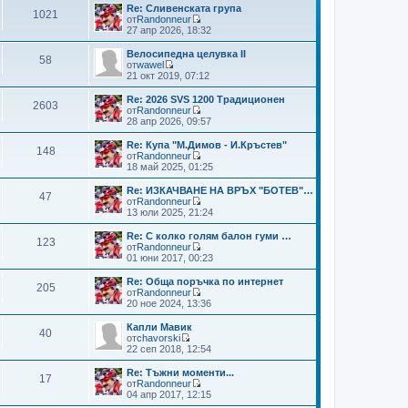
и
м
н
с
Re: Сливенската група
я
1021
н
и
л
от
Randonneur
е
т
е
В
27 апр 2026, 18:32
н
е
д
и
и
м
н
ж
Велосипедна целувка II
я
58
н
и
п
от
wawel
е
т
о
В
21 окт 2019, 07:12
н
е
с
и
и
м
л
ж
Re: 2026 SVS 1200 Традиционен
я
2603
н
е
п
от
Randonneur
е
д
о
В
28 апр 2026, 09:57
н
н
с
и
и
и
л
ж
Re: Купа "М.Димов - И.Кръстев"
я
т
148
е
п
от
Randonneur
е
д
о
В
18 май 2025, 01:25
м
н
с
и
н
и
л
ж
Re: ИЗКАЧВАНЕ НА ВРЪХ "БОТЕВ"…
е
т
47
е
п
от
Randonneur
н
е
д
о
В
13 юли 2025, 21:24
и
м
н
с
и
я
н
и
л
ж
Re: С колко голям балон гуми …
е
т
123
е
п
от
Randonneur
н
е
д
о
В
01 юни 2017, 00:23
и
м
н
с
и
я
н
и
л
ж
Re: Обща поръчка по интернет
е
т
205
е
п
от
Randonneur
н
е
д
о
В
20 ное 2024, 13:36
и
м
н
с
и
я
н
и
л
ж
Капли Мавик
е
т
40
е
п
от
chavorski
н
е
д
о
В
22 сеп 2018, 12:54
и
м
н
с
и
я
н
и
л
ж
Re: Тъжни моменти...
е
т
17
е
п
от
Randonneur
н
е
д
о
В
04 апр 2017, 12:15
и
м
н
с
и
я