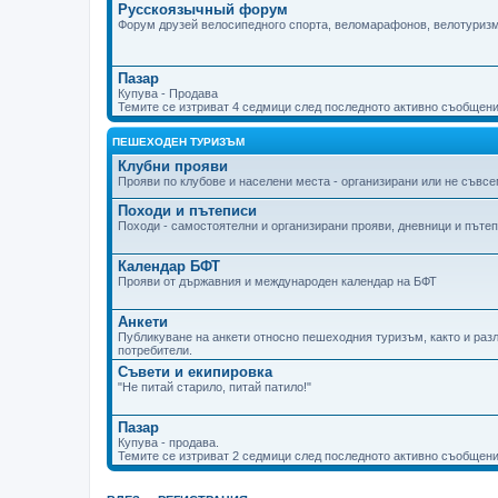
Русскоязычный форум
Форум друзей велосипедного спорта, веломарафонов, велотуризм
Пазар
Купува - Продава
Темите се изтриват 4 седмици след последното активно съобщени
ПЕШЕХОДЕН ТУРИЗЪМ
Клубни прояви
Прояви по клубове и населени места - организирани или не съвсем
Походи и пътеписи
Походи - самостоятелни и организирани прояви, дневници и пъте
Календар БФТ
Прояви от държавния и международен календар на БФТ
Анкети
Публикуване на анкети относно пешеходния туризъм, както и разл
потребители.
Съвети и екипировка
"Не питай старило, питай патило!"
Пазар
Купува - продава.
Темите се изтриват 2 седмици след последното активно съобщени