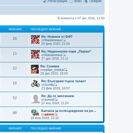
Регистрация
Влез
Галерия
В момента е 07 авг 2026, 13:50
МНЕНИЯ
ПОСЛЕДНО МНЕНИЕ
Re: Новини от БФТ
26
от
Randonneur
В
20 фев 2020, 21:05
и
ж
Re: Национален парк „Пирин“
11
п
от
Randonneur
о
В
27 дек 2018, 21:11
с
и
л
ж
Re: Снимки
22
е
п
от
stefan_trekkie
д
о
В
26 дек 2016, 16:04
н
с
и
и
л
ж
Re: България търси талант
т
16
е
п
от
Gorilla
е
д
о
В
23 фев 2019, 16:07
м
н
с
и
н
и
л
ж
Re: Да се запознаем
е
т
52
е
п
от
sunset
н
е
д
о
В
27 яну 2024, 11:24
и
м
н
с
и
я
н
и
л
ж
Капчата за потвърждение на ре…
е
т
86
е
п
от
admin
н
е
д
о
В
16 юли 2018, 22:15
и
м
н
с
и
я
н
и
л
ж
е
т
е
п
МНЕНИЯ
ПОСЛЕДНО МНЕНИЕ
н
е
д
о