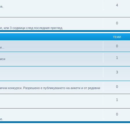
4
а.
0
е, или 3 седмици след последния преглед.
ТЕМИ
0
...
1
писи
3
0
ични конкурси. Разрешено е публикуването на анкети и от редовни
1
0
е.