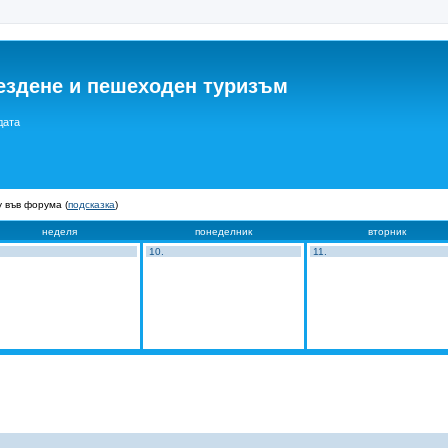
ездене и пешеходен туризъм
дата
 във форума (
подсказка
)
неделя
понеделник
вторник
10.
11.