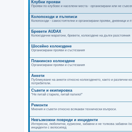
Клубни прояви
Прояви по клубове и населени места - организирани или не съвсем
Колопоходи и пътеписи
Колопоходи - самостоятелни и организирани прояви, дневници и 
Бревети AUDAX
Колоездачни маратони, бревети, колоездене на дълги разстояния
Шосейно колоездене
Организирани прояви и състезания
Планинско колоездене
Организирани прояви и състезания
Анкети
Публикуване на анкети относно колоезденето, както и различни к
потребители.
Съвети и екипировка
"Не питай старило, питай патило!"
Ремонти
Мнения и съвети относно всякакви технически въпроси.
Невъзможни повреди и инциденти
Интересни, любопитни, куриозни, забавни и не толкова забавни /
инциденти с велосипед