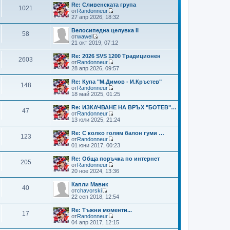
и
м
н
с
Re: Сливенската група
я
1021
н
и
л
от
Randonneur
е
т
е
В
27 апр 2026, 18:32
н
е
д
и
и
м
н
ж
Велосипедна целувка II
я
58
н
и
п
от
wawel
е
т
о
В
21 окт 2019, 07:12
н
е
с
и
и
м
л
ж
Re: 2026 SVS 1200 Традиционен
я
2603
н
е
п
от
Randonneur
е
д
о
В
28 апр 2026, 09:57
н
н
с
и
и
и
л
ж
Re: Купа "М.Димов - И.Кръстев"
я
т
148
е
п
от
Randonneur
е
д
о
В
18 май 2025, 01:25
м
н
с
и
н
и
л
ж
Re: ИЗКАЧВАНЕ НА ВРЪХ "БОТЕВ"…
е
т
47
е
п
от
Randonneur
н
е
д
о
В
13 юли 2025, 21:24
и
м
н
с
и
я
н
и
л
ж
Re: С колко голям балон гуми …
е
т
123
е
п
от
Randonneur
н
е
д
о
В
01 юни 2017, 00:23
и
м
н
с
и
я
н
и
л
ж
Re: Обща поръчка по интернет
е
т
205
е
п
от
Randonneur
н
е
д
о
В
20 ное 2024, 13:36
и
м
н
с
и
я
н
и
л
ж
Капли Мавик
е
т
40
е
п
от
chavorski
н
е
д
о
В
22 сеп 2018, 12:54
и
м
н
с
и
я
н
и
л
ж
Re: Тъжни моменти...
е
т
17
е
п
от
Randonneur
н
е
д
о
В
04 апр 2017, 12:15
и
м
н
с
и
я