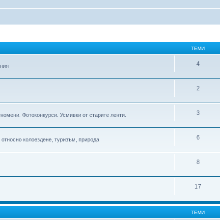
ТЕМИ
4
ения
2
3
еномени. Фотоконкурси. Усмивки от старите ленти.
6
относно колоездене, туризъм, природа
8
17
ТЕМИ