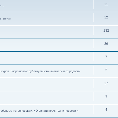
11
...
12
пътеписи
232
26
7
5
онкурси. Разрешено е публикуването на анкети и от редовни
17
9
4
особено за потърпевшия/, НО винаги поучителни повреди и