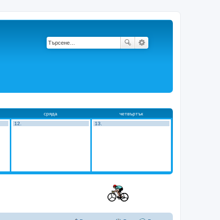
сряда
четвъртък
12.
13.