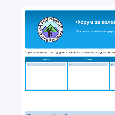
Форум за коло
За всички приятели на приро
* Присъединяването към дадено събитие се осъществява под темата му
петък
събота
7.
8.
9.