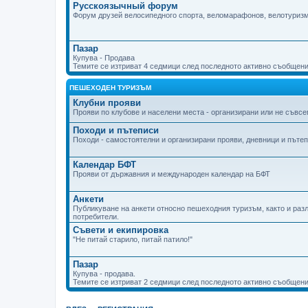
Русскоязычный форум
Форум друзей велосипедного спорта, веломарафонов, велотуризм
Пазар
Купува - Продава
Темите се изтриват 4 седмици след последното активно съобщени
ПЕШЕХОДЕН ТУРИЗЪМ
Клубни прояви
Прояви по клубове и населени места - организирани или не съвсем
Походи и пътеписи
Походи - самостоятелни и организирани прояви, дневници и пъте
Календар БФТ
Прояви от държавния и международен календар на БФТ
Анкети
Публикуване на анкети относно пешеходния туризъм, както и разл
потребители.
Съвети и екипировка
"Не питай старило, питай патило!"
Пазар
Купува - продава.
Темите се изтриват 2 седмици след последното активно съобщени