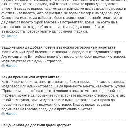
ако не виждате този раздел, най-вероятно нямате права да създавате
анкети. Въведете въпрос на анкетата и най-малко два възможни отговора в
съответните полета, като се убедите, че всеки отговор е на отделен ред.
Също така можете да избирате броя гласове, които потребителите могат
да дават от полето “Брой гласове на потребител”, време, за което да е
активна анкетата в дни (0 за винаги активна) и да настройвате
възможността потребителите да променят гласа си.
Нагоре
Защо не мога да добавя повече възможни отговори към анкетата?
Максималният брой възможни отговори се определя от администратора.
Ако мислите, че Ви трябват повече от позволения брой възможни отговори,
моля свържете се с администратора.
Нагоре
Как да променя или изтрия анкета?
Както и при мненията, анкетите могат да бъдат променяни само от автора,
модератор или администратор. За да промените анкета, натиснете бутона
"Промени мнението" на първото мнение в темата. Ако все още никой не е
гласувал, можете да промените или изтриете възможен отговор, обаче, ако
някой е гласувал, само модератор или администратор имат право да
променят или изтрият възможния отговор. Така се предотвратява
подмяната на гласове преди да е приключила анкетата.
Нагоре
Защо не мога да достъпя даден форум?