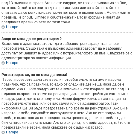
под 13 годишна възраст. Ако не сте сигурни, че това е приложимо за Вас,
като някой, който се опитва да се регистрира или за сайта, в който се
опитвате да се регистрирате, моля потърсете правен съвет. Моля, имайте
предвид, че phpBB Limited и собственикът на този форум не могат да
предложат правни съвети по тази точка.
Нагоре
Защо не мога да се регистрирам?
Възможно е администраторът да е забранил регистрацията на нови
потребители. Също така е възможно администраторът да е забранил
достъпът от Вашият IP адрес или с потребителското Ви име. Свържете се с
администратора за повече информация.
Нагоре
Регистрирах се, но не мога да вляза!
Първо, проверете дали сте въвели потребителското си име и парола
правилно. Ако са правилни, то едно от следните две неща може да се е
случило. Ако COPPA поддръжката е включена и сте избрали, че сте под 13
годишна възраст по време на регистрацията, то ще трябва да изпълните
инструкциите, които сте получили. Някои форуми изискват активация на
потребителското име, или от вас самия или от администратор. Тази
информаия ще Ви бъде предоставена по време на регистрация. Ако Ви е
изпратен емейл, следвайте инструкциите в него. Ако не сте получили
емейл, е възможно да сте предоставили грешен адрес или емейлът да е
бил категоризиран като спам. Ако сте сигурни, че емейл адресът, който сте
предоставили е верен, моля свържете се с администратор.
Нагоре