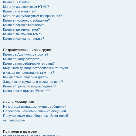
Какво е BBCode?
Мога ли да използвам HTML?
Какво са усмивките?
Мога ли да публикувам изображения?
Какво е глобално съобщение?
Какво е важно съобщение?
Какво е закачена тема?
Какво е заключена тема?
Какво е иконка на темата?
Потребителски нива и групи
Какво са Администраторите?
Какво са Модераторите?
Какво са потребителските групи?
Къде мога да видя потребителските групи
и как да се присъединя към тях?
Как да стана лидер на група?
Защо някои групи са с различен цвят?
Какво е “Група по подразбиране”?
Каква е тази връзка “Екипът”?
Лични съобщения
Не мога да изпращам лични съобщения!
Получавам нежелани лични съобщения!
Получих спам или обиден емейл от някой
от този форум!
Приятели и врагове