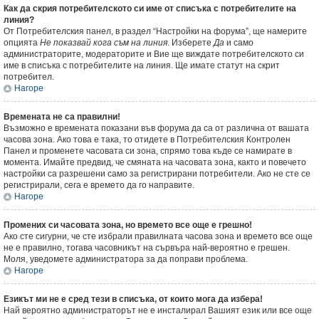
Как да скрия потребителското си име от списъка с потребителите на
линия?
От Потребителския панел, в раздел “Настройки на форума”, ще намерите
опцията
Не показвай кога съм на линия
. Изберете
Да
и само
администраторите, модераторите и Вие ще виждате потребителското си
име в списъка с потребителите на линия. Ще имате статут на скрит
потребител.
Нагоре
Времената не са правилни!
Възможно е времената показани във форума да са от различна от вашата
часова зона. Ако това е така, то отидете в Потребителския Контролен
Панел и променете часовата си зона, спрямо това къде се намирате в
момента. Имайте предвид, че смяната на часовата зона, както и повечето
настройки са разрешени само за регистрирани потребители. Ако не сте се
регистрирали, сега е времето да го направите.
Нагоре
Промених си часовата зона, но времето все още е грешно!
Ако сте сигурни, че сте избрали правилната часова зона и времето все още
не е правилно, тогава часовникът на сървъра най-вероятно е грешен.
Моля, уведомете администратора за да поправи проблема.
Нагоре
Езикът ми не е сред тези в списъка, от които мога да избера!
Най вероятно администраторът не е инсталирал Вашият език или все още