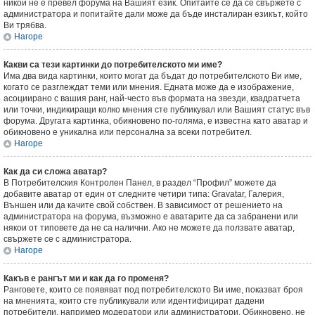
никой не е превел форума на Вашият език. Опитайте се да се свържете с
администратора и попитайте дали може да бъде инсталиран езикът, който
Ви трябва.
Нагоре
Какви са тези картинки до потребителското ми име?
Има два вида картинки, които могат да бъдат до потребителското Ви име,
когато се разглеждат теми или мнения. Едната може да е изображение,
асоциирано с вашия ранг, най-често във формата на звезди, квадратчета
или точки, индикиращи колко мнения сте публикувал или Вашият статус във
форума. Другата картинка, обикновено по-голяма, е известна като аватар и
обикновено е уникална или персонална за всеки потребител.
Нагоре
Как да си сложа аватар?
В Потребителския Контролен Панел, в раздел “Профил” можете да
добавите аватар от един от следните четири типа: Gravatar, Галерия,
Външен или да качите свой собствен. В зависимост от решението на
администратора на форума, възможно е аватарите да са забранени или
някои от типовете да не са налични. Ако не можете да ползвате аватар,
свържете се с администратора.
Нагоре
Какъв е рангът ми и как да го променя?
Ранговете, които се появяват под потребителското Ви име, показват броя
на мненията, които сте публикували или идентифицират дадени
потребители, например модератори или администратори. Обикновено, не