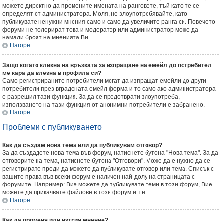
можете директно да промените имената на ранговете, тъй като те се
определят от администратора. Моля, не злоупотребявайте, като
публикувате ненужни мнения само и само да увеличите ранга си. Повечето
форуми не толерират това и модератор или администратор може да
намали броят на мненията Ви.
Нагоре
Защо когато кликна на връзката за изпращане на емейл до потребител
ме кара да влезна в профила си?
Само регистрираните потребители могат да изпращат емейли до други
потребители през вградената емейл форма и то само ако администратора
е разрешил тази функция. За да се предотврати злоупотреба,
използването на тази функция от анонимни потребители е забранено.
Нагоре
Проблеми с публикуването
Как да създам нова тема или да публикувам отговор?
За да създадете нова тема във форум, натиснете бутона "Нова тема". За да
отговорите на тема, натиснете бутона "Отговори". Може да е нужно да се
регистрирате преди да можете да публикувате отговор или тема. Списък с
вашите права във всеки форум е наличен най-долу на страницата с
форумите. Например: Вие можете да публикувате теми в този форум, Вие
можете да прикачвате файлове в този форум и т.н.
Нагоре
Как да променя или изтрия мнение?