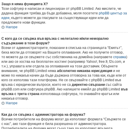
Защо я няма функцията X?
Този софтуер е написан и лицензиран от phpBB Limited. Ако мислите, че
дадена функция трябва да бъде добавена, моля посетете
phpBB център за
идеи
, където можете да гласувате за съществуващи идеи или да
предложите нови функции.
Нагоре
С кого да се свържа във връзка с нелегално и/или неморално
съдържание в този форум?
Всеки от администраторите, показани в списъка на страницата “Екипът”,
биха могли да отговорят на Вашите оплаквания. Ако не получите отговор,
то можете да се свържете със собственика на домейна (направете
справка
)
или ако се хоства на безплатен хостинг (например Yahoo!, free.fr, f2s.com, и
т.н.), управата или отдела за оплаквания на този доставчик. Обърнете
внимание, че phpBB Limited няма
абсолютно никаква юрисдикция
и не
може по никакъв начин да бъде държана отговорна за това как, къде или от
кого се използва тази платформа. Не се свързвайте с phpBB Limited във
връзка с юридически въпроси, които не са
директно свързани
със сайта
phpBB.com или софтуера phpBB. Ако напишете емейл до phpBB Limited
във
връзка с трета страна
използваща софтуера, то очаквайте кратък или
никакъв отговор.
Нагоре
Как да се свържа с администратора на форума?
Всички потребители на форума могат да използват формата “Свържете се
с нас”, ако тази функция е била разрешена от администратора.
Потребителите на форума могат също така да използват връзката