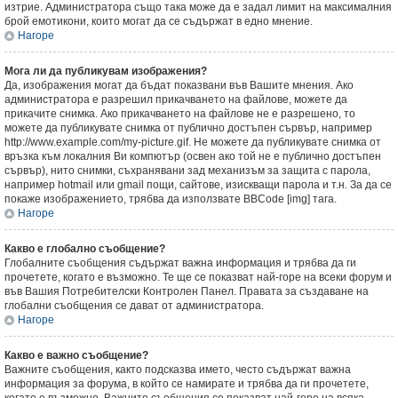
изтрие. Администратора също така може да е задал лимит на максималния
брой емотикони, които могат да се съдържат в едно мнение.
Нагоре
Мога ли да публикувам изображения?
Да, изображения могат да бъдат показвани във Вашите мнения. Ако
администратора е разрешил прикачването на файлове, можете да
прикачите снимка. Ако прикачването на файлове не е разрешено, то
можете да публикувате снимка от публично достъпен сървър, например
http://www.example.com/my-picture.gif. Не можете да публикувате снимка от
връзка към локалния Ви компютър (освен ако той не е публично достъпен
сървър), нито снимки, съхранявани зад механизъм за защита с парола,
например hotmail или gmail пощи, сайтове, изискващи парола и т.н. За да се
покаже изображението, трябва да използвате BBCode [img] тага.
Нагоре
Какво е глобално съобщение?
Глобалните съобщения съдържат важна информация и трябва да ги
прочетете, когато е възможно. Те ще се показват най-горе на всеки форум и
във Вашия Потребителски Контролен Панел. Правата за създаване на
глобални съобщения се дават от администратора.
Нагоре
Какво е важно съобщение?
Важните съобщения, както подсказва името, често съдържат важна
информация за форума, в който се намирате и трябва да ги прочетете,