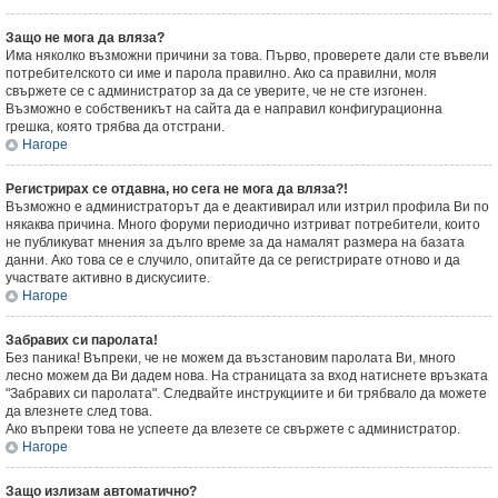
Защо не мога да вляза?
Има няколко възможни причини за това. Първо, проверете дали сте въвели
потребителското си име и парола правилно. Ако са правилни, моля
свържете се с администратор за да се уверите, че не сте изгонен.
Възможно е собственикът на сайта да е направил конфигурационна
грешка, която трябва да отстрани.
Нагоре
Регистрирах се отдавна, но сега не мога да вляза?!
Възможно е администраторът да е деактивирал или изтрил профила Ви по
някаква причина. Много форуми периодично изтриват потребители, които
не публикуват мнения за дълго време за да намалят размера на базата
данни. Ако това се е случило, опитайте да се регистрирате отново и да
участвате активно в дискусиите.
Нагоре
Забравих си паролата!
Без паника! Въпреки, че не можем да възстановим паролата Ви, много
лесно можем да Ви дадем нова. На страницата за вход натиснете връзката
"Забравих си паролата". Следвайте инструкциите и би трябвало да можете
да влезнете след това.
Ако въпреки това не успеете да влезете се свържете с администратор.
Нагоре
Защо излизам автоматично?