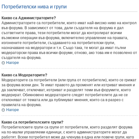
Потребителски нива и групи
Какво са Администраторите?
Администраторите са потребители, които имат най-високо ниво на контрол
във форума. В зависимост от това, дали създателя на форума е дал
съответните права, тези потребители могат да контролират всички
възможни операции във форума, включително управление на правата,
изгонените потребители, създаването на потребителски групи,
назначаване на модератори и т.н. Също така, те могат да имат пълни
модераторски права във всички форуми, отново, ако това им е позволено от
създателя на форума.
Нагоре
Какво са Модераторите?
Модераторите са потребители (или група от потребители), които се грижат
за форума всеки ден. Те имат правото да променят или изтриват мнения и
да заключват, отключват, изтриват и разделят теми във форумите, които
модерират. Обикновено модераторите следят потребителите да не се
отклоняват от темата или да публикуват мнения, които са в разрез с
правилата на форума.
Нагоре
Какво са потребителските групи?
Потребителските групи са групи от потребители, които разделят форума
на по-малки управляеми единици, с които администраторите могат да
работят. Всеки потребител може да членува в една или повече групи, като