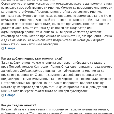
Освен ако не сте администратор или модератор, можете да променяте или
изтривате само собствените си мнения. Можете да промените мнението си
като натиснете бутона "Промени мнението" на съответното мнение,
понякога този бутон е активен само за определено време след като е било
публикувано мнението. Ако някой е отговорил на мнението Ви, под него ще
се появи мелък текст с броя пъти, които сте променяли мнението, както и
датата и часа; този текст няма да се появи ако модератор или
администратор променят мнението Ви, въпреки че могат да оставят
коментар за причината за промяната на мнението Ви, ако преценят. Важно
е да се отбележи, че обикновените потребители не могат да изтирват
мненията си, ако някой им е отговорил.
Нагоре
Как да добавя подпис към мненията си?
За да добавите подпис към мненията си, първо трябва да го създадете
през Потребителския Контролен Панел. След като направите това, можете
да изберете
Добави подпис
опцията при публикуване на мнение за да
прикачите подписа си. Също така можете да добавяте подписа си по
подразбиране към всички мнения като изберете съответния радио бутон в
Потребителския Контролен Панел. Ако го направите, въпреки това ще
можете да избирате дали подписът Ви да се прилага към индивидуални
мнения като изберете съответната опция при публикуване.
Нагоре
Как да създам анкета?
Когато публикувате нова тема или променяте първото мнение на темата,
изберете раздела “Създаване на анкета” под главната форма на мнението;