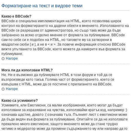
Форматиране на текст и видове теми
Какво е BBCode?
BBCode е специална имплементация на HTML, която позволява широк
контрол на форматирането на дадени обекти в мнението. Използването на
BBCode се разрешава от администратора, но също така може да бъде
забранено за всяко отделно мнение от формата за публикуване. BBCode
сам по себе си е подобен на HTML, но таговете му са затворени в
квадратни скоби [ и ], а не в < и >. За повече информация относно BBCode
вижте упътването за BBCode, което можете да намерите във формата за
публикуване.
Нагоре
Мога ли да използвам HTML?
Не. Не е възможно да публикувате HTML в този форум и той да се
възпроизведе като такъв. Голяма част от форматирането, което се
извършва с HTML, може да се постигне с прилагането на BBCode.
Нагоре
Какво са усмивките?
Усмивките, или Емотикони, са малки изображения, които могат да бъдат
използвани за изразяване на чувства, използвайки кратък код, например :)
означава щастие, докато :( означава тъга. Пълният лист с емотикони може
да бъде видян във формата за публикуване. Опитайте се да не използвате
прекалено много емотикони, защото мнението може да стане трудно
четимо и модератор може да промени съдържанието му или направо да го