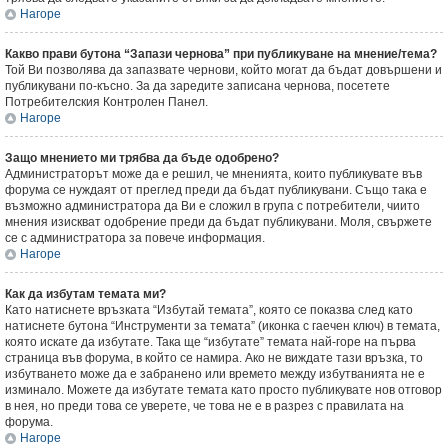
Нагоре
Какво прави бутона “Запази чернова” при публикуване на мнение/тема?
Той Ви позволява да запазвате чернови, който могат да бъдат довършени и
публикувани по-късно. За да заредите записана чернова, посетете
Потребителския Контролен Панел.
Нагоре
Защо мнението ми трябва да бъде одобрено?
Администраторът може да е решил, че мненията, които публикувате във
форума се нуждаят от преглед преди да бъдат публикувани. Също така е
възможно администратора да Ви е сложил в група с потребители, чиито
мнения изискват одобрение преди да бъдат публикувани. Моля, свържете
се с администратора за повече информация.
Нагоре
Как да избутам темата ми?
Като натиснете връзката “Избутай темата”, която се показва след като
натиснете бутона “Инструменти за темата” (иконка с гаечен ключ) в темата,
която искате да избутате. Така ще “избутате” темата най-горе на първа
страница във форума, в който се намира. Ако не виждате тази връзка, то
избутването може да е забранено или времето между избутванията не е
изминало. Можете да избутате темата като просто публикувате нов отговор
в нея, но преди това се уверете, че това не е в разрез с правилата на
форума.
Нагоре