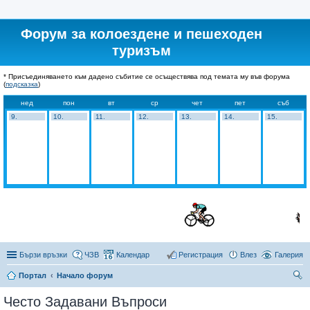
Форум за колоездене и пешеходен
туризъм
* Присъединяването към дадено събитие се осъществява под темата му във форума
(
подсказка
)
нед
пон
вт
ср
чет
пет
съб
9.
10.
11.
12.
13.
14.
15.
Бързи връзки
ЧЗВ
Календар
Регистрация
Влез
Галерия
Портал
Начало форум
ър
Често Задавани Въпроси
се