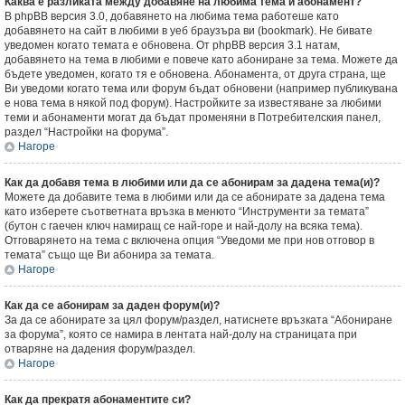
Каква е разликата между добавяне на любима тема и абонамент?
В phpBB версия 3.0, добавянето на любима тема работеше като
добавянето на сайт в любими в уеб браузъра ви (bookmark). Не бивате
уведомен когато темата е обновена. От phpBB версия 3.1 натам,
добавянето на тема в любими е повече като абониране за тема. Можете да
бъдете уведомен, когато тя е обновена. Абонамента, от друга страна, ще
Ви уведоми когато тема или форум бъдат обновени (например публикувана
е нова тема в някой под форум). Настройките за известяване за любими
теми и абонаменти могат да бъдат променяни в Потребителския панел,
раздел “Настройки на форума”.
Нагоре
Как да добавя тема в любими или да се абонирам за дадена тема(и)?
Можете да добавите тема в любими или да се абонирате за дадена тема
като изберете съответната връзка в менюто “Инструменти за темата”
(бутон с гаечен ключ намиращ се най-горе и най-долу на всяка тема).
Отговарянето на тема с включена опция “Уведоми ме при нов отговор в
темата” също ще Ви абонира за темата.
Нагоре
Как да се абонирам за даден форум(и)?
За да се абонирате за цял форум/раздел, натиснете връзката “Абониране
за форума”, която се намира в лентата най-долу на страницата при
отваряне на дадения форум/раздел.
Нагоре
Как да прекратя абонаментите си?