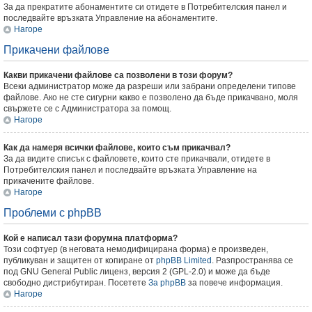
За да прекратите абонаментите си отидете в Потребителския панел и
последвайте връзката Управление на абонаментите.
Нагоре
Прикачени файлове
Какви прикачени файлове са позволени в този форум?
Всеки администратор може да разреши или забрани определени типове
файлове. Ако не сте сигурни какво е позволено да бъде прикачвано, моля
свържете се с Администратора за помощ.
Нагоре
Как да намеря всички файлове, които съм прикачвал?
За да видите списък с файловете, които сте прикачвали, отидете в
Потребителския панел и последвайте връзката Управление на
прикачените файлове.
Нагоре
Проблеми с phpBB
Кой е написал тази форумна платформа?
Този софтуер (в неговата немодифицирана форма) е произведен,
публикуван и защитен от копиране от
phpBB Limited
. Разпространява се
под GNU General Public лиценз, версия 2 (GPL-2.0) и може да бъде
свободно дистрибутиран. Посетете
За phpBB
за повече информация.
Нагоре