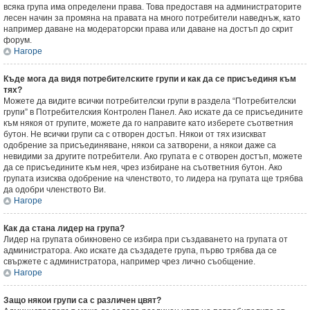
всяка група има определени права. Това предоставя на администраторите
лесен начин за промяна на правата на много потребители наведнъж, като
например даване на модераторски права или даване на достъп до скрит
форум.
Нагоре
Къде мога да видя потребителските групи и как да се присъединя към
тях?
Можете да видите всички потребителски групи в раздела “Потребителски
групи” в Потребителския Контролен Панел. Ако искате да се присъедините
към някоя от групите, можете да го направите като изберете съответния
бутон. Не всички групи са с отворен достъп. Някои от тях изискват
одобрение за присъединяване, някои са затворени, а някои даже са
невидими за другите потребители. Ако групата е с отворен достъп, можете
да се присъедините към нея, чрез избиране на съответния бутон. Ако
групата изисква одобрение на членството, то лидера на групата ще трябва
да одобри членството Ви.
Нагоре
Как да стана лидер на група?
Лидер на групата обикновено се избира при създаването на групата от
администратора. Ако искате да създадете група, първо трябва да се
свържете с администратора, например чрез лично съобщение.
Нагоре
Защо някои групи са с различен цвят?