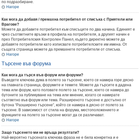
по подразбиране.
Нагоре
Как мога да добавя / премахна потребител от списъка с Приятели или
Врагове?
Можете да добавите потребител към списъците по два начина. Единият е
чрез съответните връзки в профила на потребителя, а другият начин е
през Потребителския Контролен Панел, където директно можете да
добавяте потребители като изписвате потребителските им имена. От
същата страница можете да премахнете потребители от списъка.
Нагоре
Търсене във форума
Как мога да търся във форум или форуми?
Въведете ключова дума в полето за търсене, което се намира горе дясно
на главната страница, форумите и темите. Можете да търсите в дадена
тема или форум, като ползвате полето за търсене, което се намира до
бутоните за публикуване на тема или мнение, когато се намирате
съответно във форум или тема. Разширеното търсене е достъпно от
бутона “Разширено търсене”, който се намира в дясно от полето за
търсене. В зависимост от стила на форума, местоположението и
функциите на полето за търсене могат да се различават.
Нагоре
Защо търсенето ми не връща резултати?
Най-вероятно търсената ключова фраза не е била конкретна и е