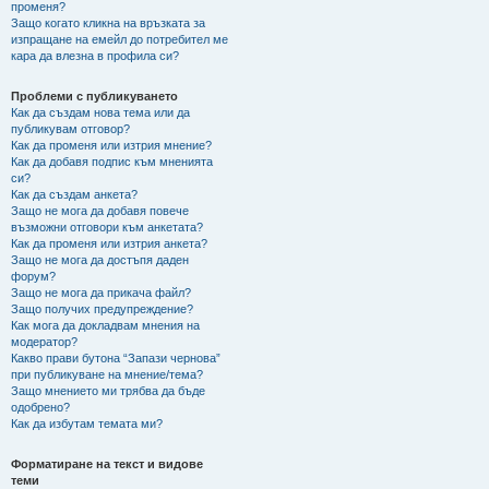
променя?
Защо когато кликна на връзката за
изпращане на емейл до потребител ме
кара да влезна в профила си?
Проблеми с публикуването
Как да създам нова тема или да
публикувам отговор?
Как да променя или изтрия мнение?
Как да добавя подпис към мненията
си?
Как да създам анкета?
Защо не мога да добавя повече
възможни отговори към анкетата?
Как да променя или изтрия анкета?
Защо не мога да достъпя даден
форум?
Защо не мога да прикача файл?
Защо получих предупреждение?
Как мога да докладвам мнения на
модератор?
Какво прави бутона “Запази чернова”
при публикуване на мнение/тема?
Защо мнението ми трябва да бъде
одобрено?
Как да избутам темата ми?
Форматиране на текст и видове
теми