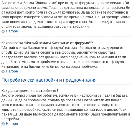
Ако не сте избрали “Запомни ме” при вход, то форумът ще пази сесията Ви
само за определено време. Това предотвратява използване на профила Ви
от някой друг, който ползва същият компютър. За да останете постоянно в
своя профил изберете “Запомни ме” по време на вход. Не Ви препоръчваме
тази опция ако споделяте компютъра с други хора. Ако не виждате такава
опция това значи, че администратора я е забранил.
Нагоре
Какво прави “Изтрий всички бисквитки от форума”?
“Изтрий всички бисквитки от форума” изтрива бисквитките създадени от
phpBB, които Ви пазят сесията във форума. Бисквитките също така
предоставят възможност функции като следене на новите мнения и теми
да работят. Ако имате проблеми с влизането или излизането от форума
изтриването на бисквитките би могло да реши проблема.
Нагоре
Потребителски настройки и предпочитания
Как да си променя настройките?
Ако сте регистриран потребител, всичките Ви настройки се пазят в базата
данни. За да ги промените, трябва да посетите Потребителския панел,
това е връзка, която се намира в менюто, което се показва, след като
кликнете на потребителското си име, намиращо се най-горе в дясно. Този
панел ще Ви даде възможност да промените всички Ваши предпочитания и
настройки.
Нагоре