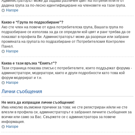
Администраторът може да задава различен цвят на потребителите от
дадена група за по-лесно идентифициране на членовете на тази група.
Нагоре
Какво е “Група по подразбиране”?
Ако сте член на повече от една потребителска група, Вашата група по
подразбиране се използва за да се определи кой цвят и ранг трябва да се
показват в профила Ви. Администраторът може да разреши или забрани
промяната на групата по подразбиране от Потребителския Контролен
Панел.
Нагоре
Каква е тази връзка “Екипът”?
Тази страница показва списък с потребителите, които поддържат форума -
администратори, модератори, както и други подробности като това кой
форум модерират и т.н.
Нагоре
Лични съобщения
Не мога да изпращам лични съобщения!
Има няколко възможни причини за това: не сте регистриран и/или не сте
влезли в профила си, администраторът е забранил личните съобщения за
всички или само за Вас. Свържете се с администратора за повече
информация.
Нагоре