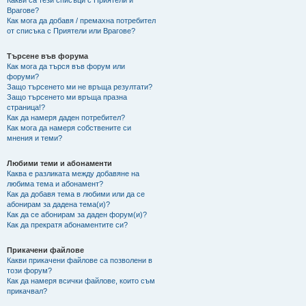
Какви са тези списъци с Приятели и
Врагове?
Как мога да добавя / премахна потребител
от списъка с Приятели или Врагове?
Търсене във форума
Как мога да търся във форум или
форуми?
Защо търсенето ми не връща резултати?
Защо търсенето ми връща празна
страница!?
Как да намеря даден потребител?
Как мога да намеря собствените си
мнения и теми?
Любими теми и абонаменти
Каква е разликата между добавяне на
любима тема и абонамент?
Как да добавя тема в любими или да се
абонирам за дадена тема(и)?
Как да се абонирам за даден форум(и)?
Как да прекратя абонаментите си?
Прикачени файлове
Какви прикачени файлове са позволени в
този форум?
Как да намеря всички файлове, които съм
прикачвал?