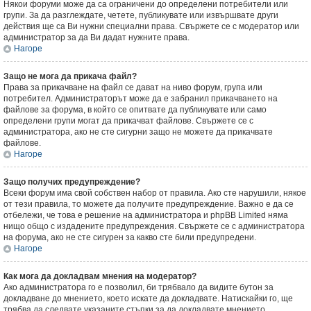
Някои форуми може да са ограничени до определени потребители или
групи. За да разглеждате, четете, публикувате или извършвате други
действия ще са Ви нужни специални права. Свържете се с модератор или
администратор за да Ви дадат нужните права.
Нагоре
Защо не мога да прикача файл?
Права за прикачване на файл се дават на ниво форум, група или
потребител. Администраторът може да е забранил прикачването на
файлове за форума, в който се опитвате да публикувате или само
определени групи могат да прикачват файлове. Свържете се с
администратора, ако не сте сигурни защо не можете да прикачвате
файлове.
Нагоре
Защо получих предупреждение?
Всеки форум има свой собствен набор от правила. Ако сте нарушили, някое
от тези правила, то можете да получите предупреждение. Важно е да се
отбележи, че това е решение на администратора и phpBB Limited няма
нищо общо с издадените предупреждения. Свържете се с администратора
на форума, ако не сте сигурен за какво сте били предупредени.
Нагоре
Как мога да докладвам мнения на модератор?
Ако администратора го е позволил, би трябвало да видите бутон за
докладване до мнението, което искате да докладвате. Натискайки го, ще
трябва да следвате указаните стъпки за да докладвате мнението.