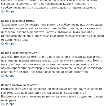
когато е възможно. Важните съобщения се показват най-горе на всяка
страница на форума, в който са публикувани. Както и глобалните
съобщения, правата за създаването им се дават от администратора.
Нагоре
Какво е закачена тема?
Закачените теми се показват под важните съобщения, но над всички други
теми във форума и само на първа страница. Често те са доста важни или
интересни, затова ги прочетете, когато е възможно. Както важните и
глобалните съобщения, правата за създаването на закачени теми се дават
от администратора.
Нагоре
Какво е заключена тема?
Заключените теми са теми, в които потребителите не могат да публикуват
нови мнения и всяка анкета в такава тема приключва автоматично. Темите
могат да бъдат заключвани поради много причини и модераторите или
администраторите са отговорни за това. Можете също така да заключвате
собствените си теми, ако това е разрешено от администратора.
Нагоре
Какво е иконка на темата?
Иконките на темите са изображения, избрани от автора, които се добавят
към темата за да индикират по някакъв начин съдържанието й.
Възможността за използване на иконки за теми зависи от администратора
на форума.
Нагоре