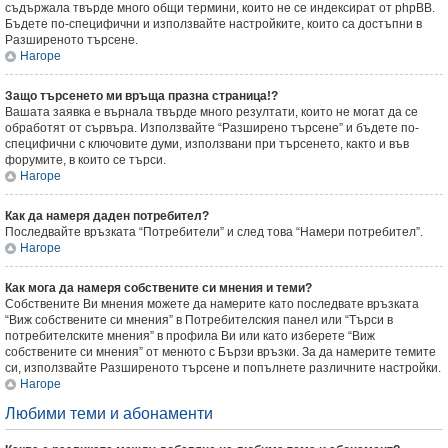
съдържала твърде много общи термини, които не се индексират от phpBB.
Бъдете по-специфични и използвайте настройките, които са достъпни в
Разширеното търсене.
Нагоре
Защо търсенето ми връща празна страница!?
Вашата заявка е върнала твърде много резултати, които не могат да се
обработят от сървъра. Използвайте “Разширено търсене” и бъдете по-
специфични с ключовите думи, използвани при търсенето, както и във
форумите, в които се търси.
Нагоре
Как да намеря даден потребител?
Последвайте връзката “Потребители” и след това “Намери потребител”.
Нагоре
Как мога да намеря собствените си мнения и теми?
Собствените Ви мнения можете да намерите като последвате връзката
“Виж собствените си мнения” в Потребителския панел или “Търси в
потребителските мнения” в профила Ви или като изберете “Виж
собствените си мнения” от менюто с Бързи връзки. За да намерите темите
си, използвайте Разширеното търсене и попълнете различните настройки.
Нагоре
Любими теми и абонаменти