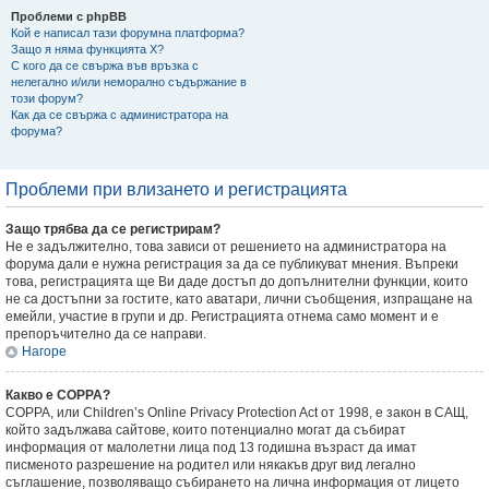
Проблеми с phpBB
Кой е написал тази форумна платформа?
Защо я няма функцията X?
С кого да се свържа във връзка с
нелегално и/или неморално съдържание в
този форум?
Как да се свържа с администратора на
форума?
Проблеми при влизането и регистрацията
Защо трябва да се регистрирам?
Не е задължително, това зависи от решението на администратора на
форума дали е нужна регистрация за да се публикуват мнения. Въпреки
това, регистрацията ще Ви даде достъп до допълнителни функции, които
не са достъпни за гостите, като аватари, лични съобщения, изпращане на
емейли, участие в групи и др. Регистрацията отнема само момент и е
препоръчително да се направи.
Нагоре
Какво е COPPA?
COPPA, или Children’s Online Privacy Protection Act от 1998, е закон в САЩ,
който задължава сайтове, които потенциално могат да събират
информация от малолетни лица под 13 годишна възраст да имат
писменото разрешение на родител или някакъв друг вид легално
съглашение, позволяващо събирането на лична информация от лицето