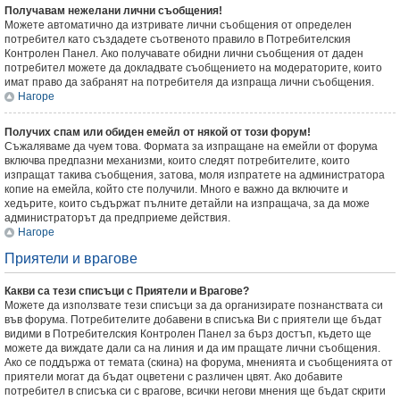
Получавам нежелани лични съобщения!
Можете автоматично да изтривате лични съобщения от определен
потребител като създадете съотвеното правило в Потребителския
Контролен Панел. Ако получавате обидни лични съобщения от даден
потребител можете да докладвате съобщението на модераторите, които
имат право да забранят на потребителя да изпраща лични съобщения.
Нагоре
Получих спам или обиден емейл от някой от този форум!
Съжаляваме да чуем това. Формата за изпращане на емейли от форума
включва предпазни механизми, които следят потребителите, които
изпращат такива съобщения, затова, моля изпратете на администратора
копие на емейла, който сте получили. Много е важно да включите и
хедърите, които съдържат пълните детайли на изпращача, за да може
администраторът да предприеме действия.
Нагоре
Приятели и врагове
Какви са тези списъци с Приятели и Врагове?
Можете да използвате тези списъци за да организирате познанствата си
във форума. Потребителите добавени в списъка Ви с приятели ще бъдат
видими в Потребителския Контролен Панел за бърз достъп, където ще
можете да виждате дали са на линия и да им пращате лични съобщения.
Ако се поддържа от темата (скина) на форума, мненията и съобщенията от
приятели могат да бъдат оцветени с различен цвят. Ако добавите
потребител в списъка си с врагове, всички негови мнения ще бъдат скрити