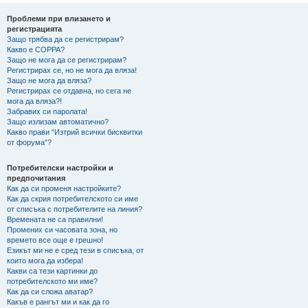
не
Проблеми при влизането и
регистрацията
Защо трябва да се регистрирам?
Какво е COPPA?
Защо не мога да се регистрирам?
Регистрирах се, но не мога да вляза!
Защо не мога да вляза?
Регистрирах се отдавна, но сега не
мога да вляза?!
Забравих си паролата!
Защо излизам автоматично?
Какво прави “Изтрий всички бисквитки
от форума”?
Потребителски настройки и
предпочитания
Как да си променя настройките?
Как да скрия потребителското си име
от списъка с потребителите на линия?
Времената не са правилни!
Промених си часовата зона, но
времето все още е грешно!
Езикът ми не е сред тези в списъка, от
които мога да избера!
Какви са тези картинки до
потребителското ми име?
Как да си сложа аватар?
Какъв е рангът ми и как да го