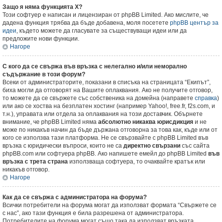
Защо я няма функцията X?
Този софтуер е написан и лицензиран от phpBB Limited. Ако мислите, че
дадена функция трябва да бъде добавена, моля посетете
phpBB център за
идеи
, където можете да гласувате за съществуващи идеи или да
предложите нови функции.
Нагоре
С кого да се свържа във връзка с нелегално и/или неморално
съдържание в този форум?
Всеки от администраторите, показани в списъка на страницата “Екипът”,
биха могли да отговорят на Вашите оплаквания. Ако не получите отговор,
то можете да се свържете със собственика на домейна (направете
справка
)
или ако се хоства на безплатен хостинг (например Yahoo!, free.fr, f2s.com, и
т.н.), управата или отдела за оплаквания на този доставчик. Обърнете
внимание, че phpBB Limited няма
абсолютно никаква юрисдикция
и не
може по никакъв начин да бъде държана отговорна за това как, къде или от
кого се използва тази платформа. Не се свързвайте с phpBB Limited във
връзка с юридически въпроси, които не са
директно свързани
със сайта
phpBB.com или софтуера phpBB. Ако напишете емейл до phpBB Limited
във
връзка с трета страна
използваща софтуера, то очаквайте кратък или
никакъв отговор.
Нагоре
Как да се свържа с администратора на форума?
Всички потребители на форума могат да използват формата “Свържете се
с нас”, ако тази функция е била разрешена от администратора.
Потребителите на форума могат също така да използват връзката