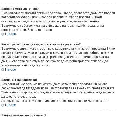
Защо не мога да вляза?
Има няколко възможни причини за това. Първо, проверете дали сте въвели
потребителското си име и парола правилно. Ако са правилни, моля
свържете се с администратор за да се уверите, че не сте изгонен.
Възможно е собственикът на сайта да е направил конфигурационна
грешка, която трябва да отстрани.
Нагоре
Регистрирах се отдавна, но сега не мога да вляза?!
Възможно е администраторът да е деактивирал или изтрил профила Ви по
някаква причина. Много форуми периодично изтриват потребители, които
не публикуват мнения за дълго време за да намалят размера на базата
данни. Ако това се е случило, опитайте да се регистрирате отново и да
участвате активно в дискусиите.
Нагоре
Забравих си паролата!
Без паника! Въпреки, че не можем да възстановим паролата Ви, много
лесно можем да Ви дадем нова. На страницата за вход натиснете връзката
"Забравих си паролата". Следвайте инструкциите и би трябвало да можете
да влезнете след това.
Ако въпреки това не успеете да влезете се свържете с администратор.
Нагоре
Защо излизам автоматично?