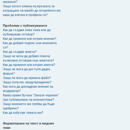
променя?
Защо когато кликна на връзката за
изпращане на емейл до потребител ме
кара да влезна в профила си?
Проблеми с публикуването
Как да създам нова тема или да
публикувам отговор?
Как да променя или изтрия мнение?
Как да добавя подпис към мненията
си?
Как да създам анкета?
Защо не мога да добавя повече
възможни отговори към анкетата?
Как да променя или изтрия анкета?
Защо не мога да достъпя даден
форум?
Защо не мога да прикача файл?
Защо получих предупреждение?
Как мога да докладвам мнения на
модератор?
Какво прави бутона “Запази чернова”
при публикуване на мнение/тема?
Защо мнението ми трябва да бъде
одобрено?
Как да избутам темата ми?
Форматиране на текст и видове
теми