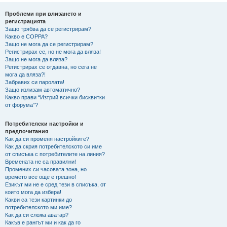
не
Проблеми при влизането и
регистрацията
Защо трябва да се регистрирам?
Какво е COPPA?
Защо не мога да се регистрирам?
Регистрирах се, но не мога да вляза!
Защо не мога да вляза?
Регистрирах се отдавна, но сега не
мога да вляза?!
Забравих си паролата!
Защо излизам автоматично?
Какво прави “Изтрий всички бисквитки
от форума”?
Потребителски настройки и
предпочитания
Как да си променя настройките?
Как да скрия потребителското си име
от списъка с потребителите на линия?
Времената не са правилни!
Промених си часовата зона, но
времето все още е грешно!
Езикът ми не е сред тези в списъка, от
които мога да избера!
Какви са тези картинки до
потребителското ми име?
Как да си сложа аватар?
Какъв е рангът ми и как да го