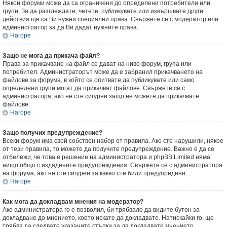
Някои форуми може да са ограничени до определени потребители или
групи. За да разглеждате, четете, публикувате или извършвате други
действия ще са Ви нужни специални права. Свържете се с модератор или
администратор за да Ви дадат нужните права.
Нагоре
Защо не мога да прикача файл?
Права за прикачване на файл се дават на ниво форум, група или
потребител. Администраторът може да е забранил прикачването на
файлове за форума, в който се опитвате да публикувате или само
определени групи могат да прикачват файлове. Свържете се с
администратора, ако не сте сигурни защо не можете да прикачвате
файлове.
Нагоре
Защо получих предупреждение?
Всеки форум има свой собствен набор от правила. Ако сте нарушили, някое
от тези правила, то можете да получите предупреждение. Важно е да се
отбележи, че това е решение на администратора и phpBB Limited няма
нищо общо с издадените предупреждения. Свържете се с администратора
на форума, ако не сте сигурен за какво сте били предупредени.
Нагоре
Как мога да докладвам мнения на модератор?
Ако администратора го е позволил, би трябвало да видите бутон за
докладване до мнението, което искате да докладвате. Натискайки го, ще
трябва да следвате указаните стъпки за да докладвате мнението.