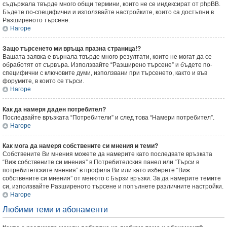
съдържала твърде много общи термини, които не се индексират от phpBB.
Бъдете по-специфични и използвайте настройките, които са достъпни в
Разширеното търсене.
Нагоре
Защо търсенето ми връща празна страница!?
Вашата заявка е върнала твърде много резултати, които не могат да се
обработят от сървъра. Използвайте “Разширено търсене” и бъдете по-
специфични с ключовите думи, използвани при търсенето, както и във
форумите, в които се търси.
Нагоре
Как да намеря даден потребител?
Последвайте връзката “Потребители” и след това “Намери потребител”.
Нагоре
Как мога да намеря собствените си мнения и теми?
Собствените Ви мнения можете да намерите като последвате връзката
“Виж собствените си мнения” в Потребителския панел или “Търси в
потребителските мнения” в профила Ви или като изберете “Виж
собствените си мнения” от менюто с Бързи връзки. За да намерите темите
си, използвайте Разширеното търсене и попълнете различните настройки.
Нагоре
Любими теми и абонаменти