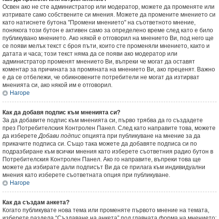
Освен ако не сте администратор или модератор, можете да променяте или
изтривате само собствените си мнения. Можете да промените мнението си
като натиснете бутона "Промени мнението" на съответното мнение,
понякога този бутон е активен само за определено време след като е било
публикувано мнението. Ако някой е отговорил на мнението Ви, под него ще
се появи мелък текст с броя пъти, които сте променяли мнението, както и
датата и часа; този текст няма да се появи ако модератор или
администратор променят мнението Ви, въпреки че могат да оставят
коментар за причината за промяната на мнението Ви, ако преценят. Важно
е да се отбележи, че обикновените потребители не могат да изтирват
мненията си, ако някой им е отговорил.
Нагоре
Как да добавя подпис към мненията си?
За да добавите подпис към мненията си, първо трябва да го създадете
през Потребителския Контролен Панел. След като направите това, можете
да изберете
Добави подпис
опцията при публикуване на мнение за да
прикачите подписа си. Също така можете да добавяте подписа си по
подразбиране към всички мнения като изберете съответния радио бутон в
Потребителския Контролен Панел. Ако го направите, въпреки това ще
можете да избирате дали подписът Ви да се прилага към индивидуални
мнения като изберете съответната опция при публикуване.
Нагоре
Как да създам анкета?
Когато публикувате нова тема или променяте първото мнение на темата,
изберете раздела “Създаване на анкета” под главната форма на мнението;