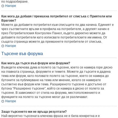
по подразбиране.
Нагоре
Как мога да добавя / премахна потребител от списъка с Приятели или
Врагове?
Можете да добавите потребител към списъците по два начина. Единият е
чрез съответните връзки в профила на потребителя, а другият начин е
през Потребителския Контролен Панел, където директно можете да
добавяте потребители като изписвате потребителските им имена. От
същата страница можете да премахнете потребители от списъка.
Нагоре
Търсене във форума
Как мога да търся във форум или форуми?
Въведете ключова дума в полето за търсене, което се намира горе дясно
на главната страница, форумите и темите. Можете да търсите в дадена
тема или форум, като ползвате полето за търсене, което се намира до
бутоните за публикуване на тема или мнение, когато се намирате
съответно във форум или тема. Разширеното търсене е достъпно от
бутона “Разширено търсене”, който се намира в дясно от полето за
търсене. В зависимост от стила на форума, местоположението и
функциите на полето за търсене могат да се различават.
Нагоре
Защо търсенето ми не връща резултати?
Най-вероятно търсената ключова фраза не е била конкретна и е