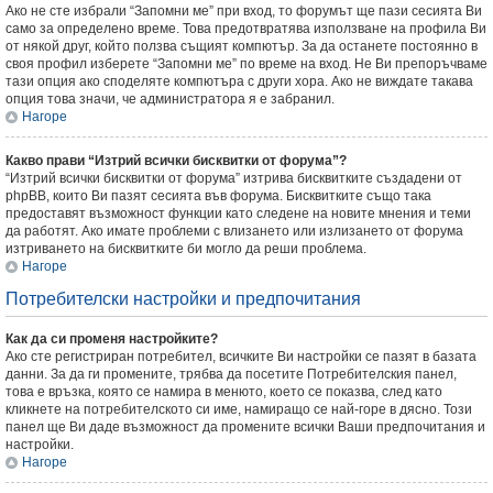
Ако не сте избрали “Запомни ме” при вход, то форумът ще пази сесията Ви
само за определено време. Това предотвратява използване на профила Ви
от някой друг, който ползва същият компютър. За да останете постоянно в
своя профил изберете “Запомни ме” по време на вход. Не Ви препоръчваме
тази опция ако споделяте компютъра с други хора. Ако не виждате такава
опция това значи, че администратора я е забранил.
Нагоре
Какво прави “Изтрий всички бисквитки от форума”?
“Изтрий всички бисквитки от форума” изтрива бисквитките създадени от
phpBB, които Ви пазят сесията във форума. Бисквитките също така
предоставят възможност функции като следене на новите мнения и теми
да работят. Ако имате проблеми с влизането или излизането от форума
изтриването на бисквитките би могло да реши проблема.
Нагоре
Потребителски настройки и предпочитания
Как да си променя настройките?
Ако сте регистриран потребител, всичките Ви настройки се пазят в базата
данни. За да ги промените, трябва да посетите Потребителския панел,
това е връзка, която се намира в менюто, което се показва, след като
кликнете на потребителското си име, намиращо се най-горе в дясно. Този
панел ще Ви даде възможност да промените всички Ваши предпочитания и
настройки.
Нагоре