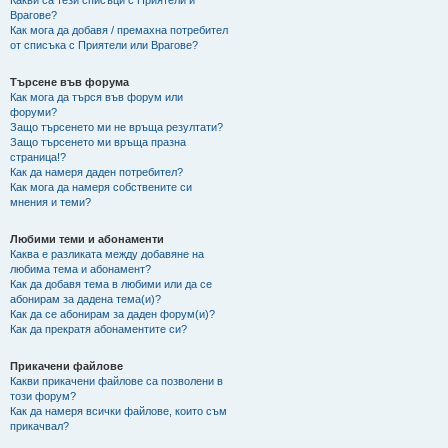
Какви са тези списъци с Приятели и
Врагове?
Как мога да добавя / премахна потребител
от списъка с Приятели или Врагове?
Търсене във форума
Как мога да търся във форум или
форуми?
Защо търсенето ми не връща резултати?
Защо търсенето ми връща празна
страница!?
Как да намеря даден потребител?
Как мога да намеря собствените си
мнения и теми?
Любими теми и абонаменти
Каква е разликата между добавяне на
любима тема и абонамент?
Как да добавя тема в любими или да се
абонирам за дадена тема(и)?
Как да се абонирам за даден форум(и)?
Как да прекратя абонаментите си?
Прикачени файлове
Какви прикачени файлове са позволени в
този форум?
Как да намеря всички файлове, които съм
прикачвал?