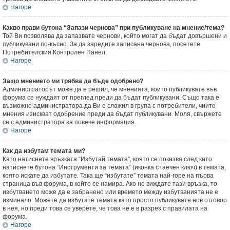
Нагоре
Какво прави бутона “Запази чернова” при публикуване на мнение/тема?
Той Ви позволява да запазвате чернови, който могат да бъдат довършени и
публикувани по-късно. За да заредите записана чернова, посетете
Потребителския Контролен Панел.
Нагоре
Защо мнението ми трябва да бъде одобрено?
Администраторът може да е решил, че мненията, които публикувате във
форума се нуждаят от преглед преди да бъдат публикувани. Също така е
възможно администратора да Ви е сложил в група с потребители, чиито
мнения изискват одобрение преди да бъдат публикувани. Моля, свържете
се с администратора за повече информация.
Нагоре
Как да избутам темата ми?
Като натиснете връзката “Избутай темата”, която се показва след като
натиснете бутона “Инструменти за темата” (иконка с гаечен ключ) в темата,
която искате да избутате. Така ще “избутате” темата най-горе на първа
страница във форума, в който се намира. Ако не виждате тази връзка, то
избутването може да е забранено или времето между избутванията не е
изминало. Можете да избутате темата като просто публикувате нов отговор
в нея, но преди това се уверете, че това не е в разрез с правилата на
форума.
Нагоре