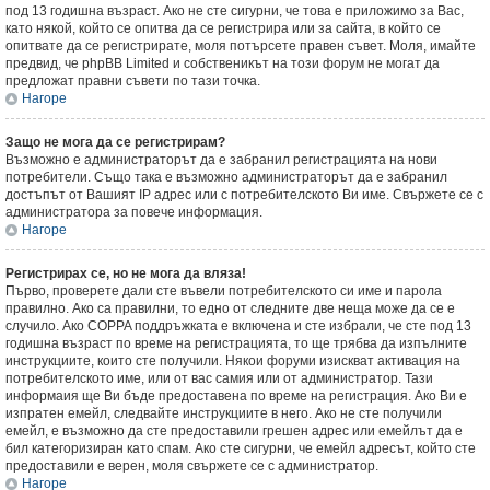
под 13 годишна възраст. Ако не сте сигурни, че това е приложимо за Вас,
като някой, който се опитва да се регистрира или за сайта, в който се
опитвате да се регистрирате, моля потърсете правен съвет. Моля, имайте
предвид, че phpBB Limited и собственикът на този форум не могат да
предложат правни съвети по тази точка.
Нагоре
Защо не мога да се регистрирам?
Възможно е администраторът да е забранил регистрацията на нови
потребители. Също така е възможно администраторът да е забранил
достъпът от Вашият IP адрес или с потребителското Ви име. Свържете се с
администратора за повече информация.
Нагоре
Регистрирах се, но не мога да вляза!
Първо, проверете дали сте въвели потребителското си име и парола
правилно. Ако са правилни, то едно от следните две неща може да се е
случило. Ако COPPA поддръжката е включена и сте избрали, че сте под 13
годишна възраст по време на регистрацията, то ще трябва да изпълните
инструкциите, които сте получили. Някои форуми изискват активация на
потребителското име, или от вас самия или от администратор. Тази
информаия ще Ви бъде предоставена по време на регистрация. Ако Ви е
изпратен емейл, следвайте инструкциите в него. Ако не сте получили
емейл, е възможно да сте предоставили грешен адрес или емейлът да е
бил категоризиран като спам. Ако сте сигурни, че емейл адресът, който сте
предоставили е верен, моля свържете се с администратор.
Нагоре