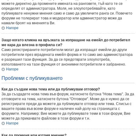
можете директно да промените имената на ранговете, тъй като те се
определят от администратора. Моля, не злоупотребявайте, като
публикувате ненужни мнения само и само да увеличите ранга си. Повечето
форуми не толерират това и модератор или администратор може да
намали броят на мненията Ви.
Нагоре
Защо когато кликна на връзката за изпращане на емейл до потребител
ме кара да влезна в профила си?
Само регистрираните потребители могат да изпращат емейли до други
потребители през вградената емейл форма и то само ако администратора
е разрешил тази функция. За да се предотврати злоупотреба,
използването на тази функция от анонимни потребители е забранено.
Нагоре
Проблеми с публикуването
Как да създам нова тема или да публикувам отговор?
За да създадете нова тема във форум, натиснете бутона "Нова тема". За да
отговорите на тема, натиснете бутона "Отговори". Може да е нужно да се
регистрирате преди да можете да публикувате отговор или тема. Списък с
вашите права във всеки форум е наличен най-долу на страницата с
форумите. Например: Вие можете да публикувате теми в този форум, Вие
можете да прикачвате файлове в този форум и т.н.
Нагоре
Как да променя или изтрия мнение?