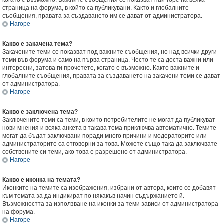
когато е възможно. Важните съобщения се показват най-горе на всяка
страница на форума, в който са публикувани. Както и глобалните
съобщения, правата за създаването им се дават от администратора.
Нагоре
Какво е закачена тема?
Закачените теми се показват под важните съобщения, но над всички други
теми във форума и само на първа страница. Често те са доста важни или
интересни, затова ги прочетете, когато е възможно. Както важните и
глобалните съобщения, правата за създаването на закачени теми се дават
от администратора.
Нагоре
Какво е заключена тема?
Заключените теми са теми, в които потребителите не могат да публикуват
нови мнения и всяка анкета в такава тема приключва автоматично. Темите
могат да бъдат заключвани поради много причини и модераторите или
администраторите са отговорни за това. Можете също така да заключвате
собствените си теми, ако това е разрешено от администратора.
Нагоре
Какво е иконка на темата?
Иконките на темите са изображения, избрани от автора, които се добавят
към темата за да индикират по някакъв начин съдържанието й.
Възможността за използване на иконки за теми зависи от администратора
на форума.
Нагоре