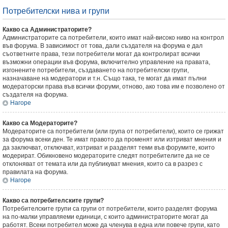
Потребителски нива и групи
Какво са Администраторите?
Администраторите са потребители, които имат най-високо ниво на контрол
във форума. В зависимост от това, дали създателя на форума е дал
съответните права, тези потребители могат да контролират всички
възможни операции във форума, включително управление на правата,
изгонените потребители, създаването на потребителски групи,
назначаване на модератори и т.н. Също така, те могат да имат пълни
модераторски права във всички форуми, отново, ако това им е позволено от
създателя на форума.
Нагоре
Какво са Модераторите?
Модераторите са потребители (или група от потребители), които се грижат
за форума всеки ден. Те имат правото да променят или изтриват мнения и
да заключват, отключват, изтриват и разделят теми във форумите, които
модерират. Обикновено модераторите следят потребителите да не се
отклоняват от темата или да публикуват мнения, които са в разрез с
правилата на форума.
Нагоре
Какво са потребителските групи?
Потребителските групи са групи от потребители, които разделят форума
на по-малки управляеми единици, с които администраторите могат да
работят. Всеки потребител може да членува в една или повече групи, като