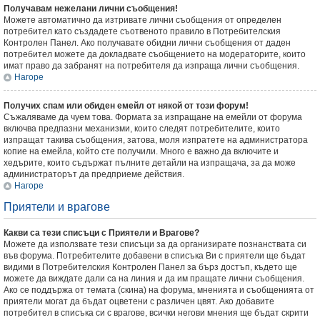
Получавам нежелани лични съобщения!
Можете автоматично да изтривате лични съобщения от определен
потребител като създадете съотвеното правило в Потребителския
Контролен Панел. Ако получавате обидни лични съобщения от даден
потребител можете да докладвате съобщението на модераторите, които
имат право да забранят на потребителя да изпраща лични съобщения.
Нагоре
Получих спам или обиден емейл от някой от този форум!
Съжаляваме да чуем това. Формата за изпращане на емейли от форума
включва предпазни механизми, които следят потребителите, които
изпращат такива съобщения, затова, моля изпратете на администратора
копие на емейла, който сте получили. Много е важно да включите и
хедърите, които съдържат пълните детайли на изпращача, за да може
администраторът да предприеме действия.
Нагоре
Приятели и врагове
Какви са тези списъци с Приятели и Врагове?
Можете да използвате тези списъци за да организирате познанствата си
във форума. Потребителите добавени в списъка Ви с приятели ще бъдат
видими в Потребителския Контролен Панел за бърз достъп, където ще
можете да виждате дали са на линия и да им пращате лични съобщения.
Ако се поддържа от темата (скина) на форума, мненията и съобщенията от
приятели могат да бъдат оцветени с различен цвят. Ако добавите
потребител в списъка си с врагове, всички негови мнения ще бъдат скрити