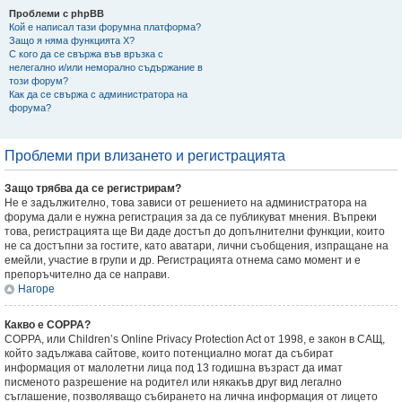
Проблеми с phpBB
Кой е написал тази форумна платформа?
Защо я няма функцията X?
С кого да се свържа във връзка с
нелегално и/или неморално съдържание в
този форум?
Как да се свържа с администратора на
форума?
Проблеми при влизането и регистрацията
Защо трябва да се регистрирам?
Не е задължително, това зависи от решението на администратора на
форума дали е нужна регистрация за да се публикуват мнения. Въпреки
това, регистрацията ще Ви даде достъп до допълнителни функции, които
не са достъпни за гостите, като аватари, лични съобщения, изпращане на
емейли, участие в групи и др. Регистрацията отнема само момент и е
препоръчително да се направи.
Нагоре
Какво е COPPA?
COPPA, или Children’s Online Privacy Protection Act от 1998, е закон в САЩ,
който задължава сайтове, които потенциално могат да събират
информация от малолетни лица под 13 годишна възраст да имат
писменото разрешение на родител или някакъв друг вид легално
съглашение, позволяващо събирането на лична информация от лицето