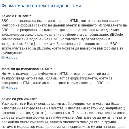
Форматиране на текст и видове теми
Какво е BBCode?
BBCode е специална имплементация на HTML, която позволява широк
контрол на форматирането на дадени обекти в мнението. Използването на
BBCode се разрешава от администратора, но също така може да бъде
забранено за всяко отделно мнение от формата за публикуване. BBCode
сам по себе си е подобен на HTML, но таговете му са затворени в
квадратни скоби [ и ], а не в < и >. За повече информация относно BBCode
вижте упътването за BBCode, което можете да намерите във формата за
публикуване.
Нагоре
Мога ли да използвам HTML?
Не. Не е възможно да публикувате HTML в този форум и той да се
възпроизведе като такъв. Голяма част от форматирането, което се
извършва с HTML, може да се постигне с прилагането на BBCode.
Нагоре
Какво са усмивките?
Усмивките, или Емотикони, са малки изображения, които могат да бъдат
използвани за изразяване на чувства, използвайки кратък код, например :)
означава щастие, докато :( означава тъга. Пълният лист с емотикони може
да бъде видян във формата за публикуване. Опитайте се да не използвате
прекалено много емотикони, защото мнението може да стане трудно
четимо и модератор може да промени съдържанието му или направо да го