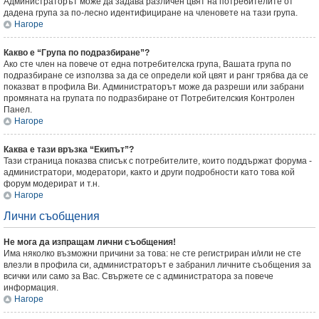
Администраторът може да задава различен цвят на потребителите от
дадена група за по-лесно идентифициране на членовете на тази група.
Нагоре
Какво е “Група по подразбиране”?
Ако сте член на повече от една потребителска група, Вашата група по
подразбиране се използва за да се определи кой цвят и ранг трябва да се
показват в профила Ви. Администраторът може да разреши или забрани
промяната на групата по подразбиране от Потребителския Контролен
Панел.
Нагоре
Каква е тази връзка “Екипът”?
Тази страница показва списък с потребителите, които поддържат форума -
администратори, модератори, както и други подробности като това кой
форум модерират и т.н.
Нагоре
Лични съобщения
Не мога да изпращам лични съобщения!
Има няколко възможни причини за това: не сте регистриран и/или не сте
влезли в профила си, администраторът е забранил личните съобщения за
всички или само за Вас. Свържете се с администратора за повече
информация.
Нагоре