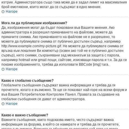
изтрие. Администратора също така може да е задал лимит на максималния
брой емотикони, които могат да се съдържат в едно мнение.
Нагоре
Мога ли да публикувам изображения?
Да, изображения могат да бъдат показвани във Вашите мнения. Ако
администратора е разрешил прикачването на файлове, можете да
прикачите снимка. Ако прикачването на файлове не е разрешено, то
можете да публикувате снимка от публично достъпен сървър, например
http://www.example.com/my-picture.gif. Не можете да публикувате снимка от
връзка към локалния Ви компютър (освен ако той не е публично достъпен
сървър), нито снимки, съхранявани зад механизъм за защита с парола,
например hotmail или gmail пощи, сайтове, изискващи парола и т.н. За да се
покаже изображението, трябва да използвате BBCode [img] тага.
Нагоре
Какво е глобално съобщение?
Глобалните съобщения съдържат важна информация и трябва да ги
прочетете, когато е възможно. Те ще се показват най-горе на всеки форум и
във Вашия Потребителски Контролен Панел. Правата за създаване на
глобални съобщения се дават от администратора.
Нагоре
Какво е важно съобщение?
Важните съобщения, както подсказва името, често съдържат важна
информация за форума, в който се намирате и трябва да ги прочетете,