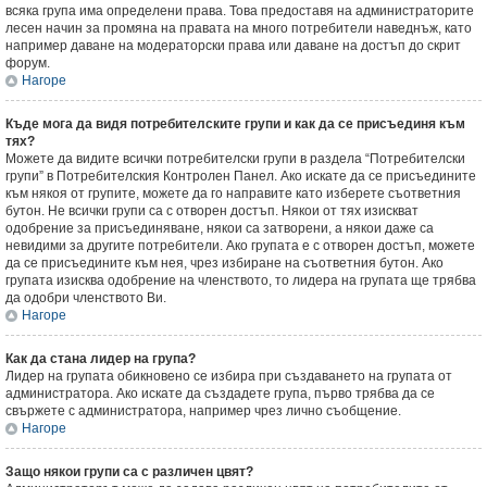
всяка група има определени права. Това предоставя на администраторите
лесен начин за промяна на правата на много потребители наведнъж, като
например даване на модераторски права или даване на достъп до скрит
форум.
Нагоре
Къде мога да видя потребителските групи и как да се присъединя към
тях?
Можете да видите всички потребителски групи в раздела “Потребителски
групи” в Потребителския Контролен Панел. Ако искате да се присъедините
към някоя от групите, можете да го направите като изберете съответния
бутон. Не всички групи са с отворен достъп. Някои от тях изискват
одобрение за присъединяване, някои са затворени, а някои даже са
невидими за другите потребители. Ако групата е с отворен достъп, можете
да се присъедините към нея, чрез избиране на съответния бутон. Ако
групата изисква одобрение на членството, то лидера на групата ще трябва
да одобри членството Ви.
Нагоре
Как да стана лидер на група?
Лидер на групата обикновено се избира при създаването на групата от
администратора. Ако искате да създадете група, първо трябва да се
свържете с администратора, например чрез лично съобщение.
Нагоре
Защо някои групи са с различен цвят?