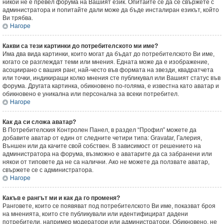
никой не е превел форума на Вашият език. Опитайте се да се свържете с
администратора и попитайте дали може да бъде инсталиран езикът, който
Ви трябва.
Нагоре
Какви са тези картинки до потребителското ми име?
Има два вида картинки, които могат да бъдат до потребителското Ви име,
когато се разглеждат теми или мнения. Едната може да е изображение,
асоциирано с вашия ранг, най-често във формата на звезди, квадратчета
или точки, индикиращи колко мнения сте публикувал или Вашият статус във
форума. Другата картинка, обикновено по-голяма, е известна като аватар и
обикновено е уникална или персонална за всеки потребител.
Нагоре
Как да си сложа аватар?
В Потребителския Контролен Панел, в раздел “Профил” можете да
добавите аватар от един от следните четири типа: Gravatar, Галерия,
Външен или да качите свой собствен. В зависимост от решението на
администратора на форума, възможно е аватарите да са забранени или
някои от типовете да не са налични. Ако не можете да ползвате аватар,
свържете се с администратора.
Нагоре
Какъв е рангът ми и как да го променя?
Ранговете, които се появяват под потребителското Ви име, показват броя
на мненията, които сте публикували или идентифицират дадени
потребители, например модератори или администратори. Обикновено, не