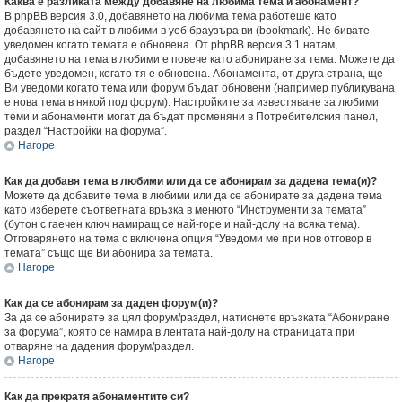
Каква е разликата между добавяне на любима тема и абонамент?
В phpBB версия 3.0, добавянето на любима тема работеше като
добавянето на сайт в любими в уеб браузъра ви (bookmark). Не бивате
уведомен когато темата е обновена. От phpBB версия 3.1 натам,
добавянето на тема в любими е повече като абониране за тема. Можете да
бъдете уведомен, когато тя е обновена. Абонамента, от друга страна, ще
Ви уведоми когато тема или форум бъдат обновени (например публикувана
е нова тема в някой под форум). Настройките за известяване за любими
теми и абонаменти могат да бъдат променяни в Потребителския панел,
раздел “Настройки на форума”.
Нагоре
Как да добавя тема в любими или да се абонирам за дадена тема(и)?
Можете да добавите тема в любими или да се абонирате за дадена тема
като изберете съответната връзка в менюто “Инструменти за темата”
(бутон с гаечен ключ намиращ се най-горе и най-долу на всяка тема).
Отговарянето на тема с включена опция “Уведоми ме при нов отговор в
темата” също ще Ви абонира за темата.
Нагоре
Как да се абонирам за даден форум(и)?
За да се абонирате за цял форум/раздел, натиснете връзката “Абониране
за форума”, която се намира в лентата най-долу на страницата при
отваряне на дадения форум/раздел.
Нагоре
Как да прекратя абонаментите си?