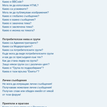
Какво е BBCode?
Мога ли да използвам HTML?
Какво са усмивките?
Мога ли да публикувам изображения?
Какво е глобално съобщение?
Какво е важно съобщение?
Какво е закачена тема?
Какво е заключена тема?
Какво е иконка на темата?
Потребителски нива и групи
Какво са Администраторите?
Какво са Модераторите?
Какво са потребителските групи?
Къде мога да видя потребителските групи
и как да се присъединя към тях?
Как да стана лидер на група?
Защо някои групи са с различен цвят?
Какво е “Група по подразбиране”?
Каква е тази връзка “Екипът”?
Лични съобщения
Не мога да изпращам лични съобщения!
Получавам нежелани лични съобщения!
Получих спам или обиден емейл от някой
от този форум!
Приятели и врагове