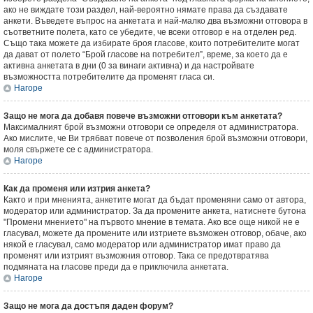
ако не виждате този раздел, най-вероятно нямате права да създавате
анкети. Въведете въпрос на анкетата и най-малко два възможни отговора в
съответните полета, като се убедите, че всеки отговор е на отделен ред.
Също така можете да избирате броя гласове, които потребителите могат
да дават от полето “Брой гласове на потребител”, време, за което да е
активна анкетата в дни (0 за винаги активна) и да настройвате
възможността потребителите да променят гласа си.
Нагоре
Защо не мога да добавя повече възможни отговори към анкетата?
Максималният брой възможни отговори се определя от администратора.
Ако мислите, че Ви трябват повече от позволения брой възможни отговори,
моля свържете се с администратора.
Нагоре
Как да променя или изтрия анкета?
Както и при мненията, анкетите могат да бъдат променяни само от автора,
модератор или администратор. За да промените анкета, натиснете бутона
"Промени мнението" на първото мнение в темата. Ако все още никой не е
гласувал, можете да промените или изтриете възможен отговор, обаче, ако
някой е гласувал, само модератор или администратор имат право да
променят или изтрият възможния отговор. Така се предотвратява
подмяната на гласове преди да е приключила анкетата.
Нагоре
Защо не мога да достъпя даден форум?