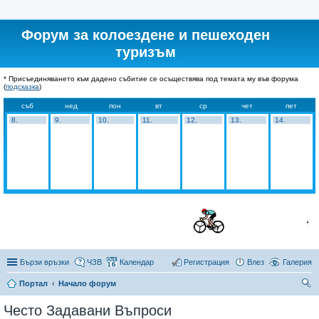
Форум за колоездене и пешеходен
туризъм
* Присъединяването към дадено събитие се осъществява под темата му във форума
(
подсказка
)
съб
нед
пон
вт
ср
чет
пет
8.
9.
10.
11.
12.
13.
14.
Бързи връзки
ЧЗВ
Календар
Регистрация
Влез
Галерия
Портал
Начало форум
ър
Често Задавани Въпроси
се