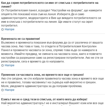
Как да скрия потребителското си име от списъка с потребителите на
линия?
От Потребителския панел, в раздел “Настройки на форума”, ще намерите
опцията
Не показвай кога съм на линия
. Изберете
Да
и само
администраторите, модераторите и Вие ще виждате потребителското си
име в списъка с потребителите на линия. Ще имате статут на скрит
потребител.
Нагоре
Времената не са правилни!
Възможно е времената показани във форума да са от различна от вашата
часова зона. Ако това е така, то отидете в Потребителския Контролен
Панел и променете часовата си зона, спрямо това къде се намирате в
момента. Имайте предвид, че смяната на часовата зона, както и повечето
настройки са разрешени само за регистрирани потребители. Ако не сте се
регистрирали, сега е времето да го направите.
Нагоре
Промених си часовата зона, но времето все още е грешно!
Ако сте сигурни, че сте избрали правилната часова зона и времето все още
не е правилно, тогава часовникът на сървъра най-вероятно е грешен.
Моля, уведомете администратора за да поправи проблема.
Нагоре
Езикът ми не е сред тези в списъка, от които мога да избера!
Най вероятно администраторът не е инсталирал Вашият език или все още