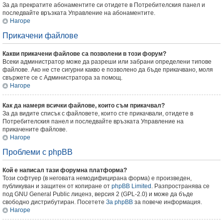
За да прекратите абонаментите си отидете в Потребителския панел и
последвайте връзката Управление на абонаментите.
Нагоре
Прикачени файлове
Какви прикачени файлове са позволени в този форум?
Всеки администратор може да разреши или забрани определени типове
файлове. Ако не сте сигурни какво е позволено да бъде прикачвано, моля
свържете се с Администратора за помощ.
Нагоре
Как да намеря всички файлове, които съм прикачвал?
За да видите списък с файловете, които сте прикачвали, отидете в
Потребителския панел и последвайте връзката Управление на
прикачените файлове.
Нагоре
Проблеми с phpBB
Кой е написал тази форумна платформа?
Този софтуер (в неговата немодифицирана форма) е произведен,
публикуван и защитен от копиране от
phpBB Limited
. Разпространява се
под GNU General Public лиценз, версия 2 (GPL-2.0) и може да бъде
свободно дистрибутиран. Посетете
За phpBB
за повече информация.
Нагоре