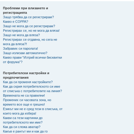
не
Проблеми при влизането и
регистрацията
Защо трябва да се регистрирам?
Какво е COPPA?
Защо не мога да се регистрирам?
Регистрирах се, но не мога да вляза!
Защо не мога да вляза?
Регистрирах се отдавна, но сега не
мога да вляза?!
Забравих си паролата!
Защо излизам автоматично?
Какво прави “Изтрий всички бисквитки
от форума”?
Потребителски настройки и
предпочитания
Как да си променя настройките?
Как да скрия потребителското си име
от списъка с потребителите на линия?
Времената не са правилни!
Промених си часовата зона, но
времето все още е грешно!
Езикът ми не е сред тези в списъка, от
които мога да избера!
Какви са тези картинки до
потребителското ми име?
Как да си сложа аватар?
Какъв е рангът ми и как да го