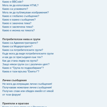
Какво е BBCode?
Мога ли да използвам HTML?
Какво са усмивките?
Мога ли да публикувам изображения?
Какво е глобално съобщение?
Какво е важно съобщение?
Какво е закачена тема?
Какво е заключена тема?
Какво е иконка на темата?
Потребителски нива и групи
Какво са Администраторите?
Какво са Модераторите?
Какво са потребителските групи?
Къде мога да видя потребителските групи
и как да се присъединя към тях?
Как да стана лидер на група?
Защо някои групи са с различен цвят?
Какво е “Група по подразбиране”?
Каква е тази връзка “Екипът”?
Лични съобщения
Не мога да изпращам лични съобщения!
Получавам нежелани лични съобщения!
Получих спам или обиден емейл от някой
от този форум!
Приятели и врагове