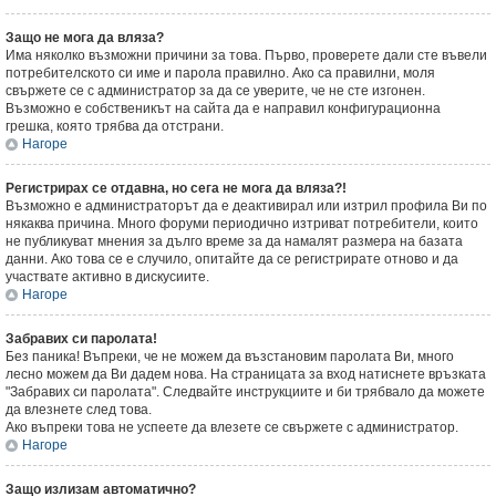
Защо не мога да вляза?
Има няколко възможни причини за това. Първо, проверете дали сте въвели
потребителското си име и парола правилно. Ако са правилни, моля
свържете се с администратор за да се уверите, че не сте изгонен.
Възможно е собственикът на сайта да е направил конфигурационна
грешка, която трябва да отстрани.
Нагоре
Регистрирах се отдавна, но сега не мога да вляза?!
Възможно е администраторът да е деактивирал или изтрил профила Ви по
някаква причина. Много форуми периодично изтриват потребители, които
не публикуват мнения за дълго време за да намалят размера на базата
данни. Ако това се е случило, опитайте да се регистрирате отново и да
участвате активно в дискусиите.
Нагоре
Забравих си паролата!
Без паника! Въпреки, че не можем да възстановим паролата Ви, много
лесно можем да Ви дадем нова. На страницата за вход натиснете връзката
"Забравих си паролата". Следвайте инструкциите и би трябвало да можете
да влезнете след това.
Ако въпреки това не успеете да влезете се свържете с администратор.
Нагоре
Защо излизам автоматично?