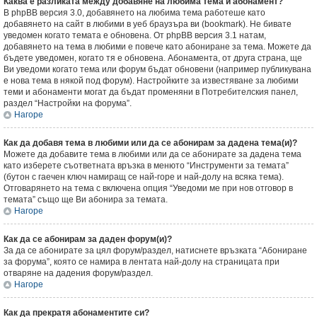
Каква е разликата между добавяне на любима тема и абонамент?
В phpBB версия 3.0, добавянето на любима тема работеше като
добавянето на сайт в любими в уеб браузъра ви (bookmark). Не бивате
уведомен когато темата е обновена. От phpBB версия 3.1 натам,
добавянето на тема в любими е повече като абониране за тема. Можете да
бъдете уведомен, когато тя е обновена. Абонамента, от друга страна, ще
Ви уведоми когато тема или форум бъдат обновени (например публикувана
е нова тема в някой под форум). Настройките за известяване за любими
теми и абонаменти могат да бъдат променяни в Потребителския панел,
раздел “Настройки на форума”.
Нагоре
Как да добавя тема в любими или да се абонирам за дадена тема(и)?
Можете да добавите тема в любими или да се абонирате за дадена тема
като изберете съответната връзка в менюто “Инструменти за темата”
(бутон с гаечен ключ намиращ се най-горе и най-долу на всяка тема).
Отговарянето на тема с включена опция “Уведоми ме при нов отговор в
темата” също ще Ви абонира за темата.
Нагоре
Как да се абонирам за даден форум(и)?
За да се абонирате за цял форум/раздел, натиснете връзката “Абониране
за форума”, която се намира в лентата най-долу на страницата при
отваряне на дадения форум/раздел.
Нагоре
Как да прекратя абонаментите си?