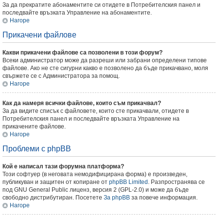
За да прекратите абонаментите си отидете в Потребителския панел и
последвайте връзката Управление на абонаментите.
Нагоре
Прикачени файлове
Какви прикачени файлове са позволени в този форум?
Всеки администратор може да разреши или забрани определени типове
файлове. Ако не сте сигурни какво е позволено да бъде прикачвано, моля
свържете се с Администратора за помощ.
Нагоре
Как да намеря всички файлове, които съм прикачвал?
За да видите списък с файловете, които сте прикачвали, отидете в
Потребителския панел и последвайте връзката Управление на
прикачените файлове.
Нагоре
Проблеми с phpBB
Кой е написал тази форумна платформа?
Този софтуер (в неговата немодифицирана форма) е произведен,
публикуван и защитен от копиране от
phpBB Limited
. Разпространява се
под GNU General Public лиценз, версия 2 (GPL-2.0) и може да бъде
свободно дистрибутиран. Посетете
За phpBB
за повече информация.
Нагоре