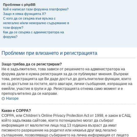
Проблеми с phpBB
Кой е написал тази форумна платформа?
Защо я няма функцията X?
С кого да се свържа във връзка с
нелегално и/или неморално съдържание в
този форум?
Как да се свържа с администратора на
форума?
Проблеми при влизането и регистрацията
Защо трябва да се регистрирам?
Не е задължително, това зависи от решението на администратора на
форума дали е нужна регистрация за да се публикуват мнения. Въпреки
това, регистрацията ще Ви даде достъп до допълнителни функции, които
не са достъпни за гостите, като аватари, лични съобщения, изпращане на
емейли, участие в групи и др. Регистрацията отнема само момент и е
препоръчително да се направи.
Нагоре
Какво е COPPA?
COPPA, или Children’s Online Privacy Protection Act от 1998, е закон в САЩ,
който задължава сайтове, които потенциално могат да събират
информация от малолетни лица под 13 годишна възраст да имат
писменото разрешение на родител или някакъв друг вид легално
съглашение, позволяващо събирането на лична информация от лицето