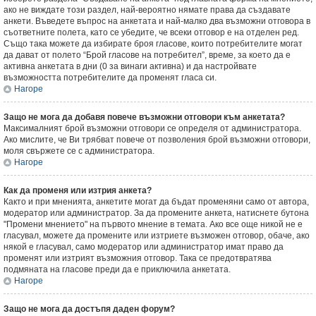
ако не виждате този раздел, най-вероятно нямате права да създавате
анкети. Въведете въпрос на анкетата и най-малко два възможни отговора в
съответните полета, като се убедите, че всеки отговор е на отделен ред.
Също така можете да избирате броя гласове, които потребителите могат
да дават от полето “Брой гласове на потребител”, време, за което да е
активна анкетата в дни (0 за винаги активна) и да настройвате
възможността потребителите да променят гласа си.
Нагоре
Защо не мога да добавя повече възможни отговори към анкетата?
Максималният брой възможни отговори се определя от администратора.
Ако мислите, че Ви трябват повече от позволения брой възможни отговори,
моля свържете се с администратора.
Нагоре
Как да променя или изтрия анкета?
Както и при мненията, анкетите могат да бъдат променяни само от автора,
модератор или администратор. За да промените анкета, натиснете бутона
"Промени мнението" на първото мнение в темата. Ако все още никой не е
гласувал, можете да промените или изтриете възможен отговор, обаче, ако
някой е гласувал, само модератор или администратор имат право да
променят или изтрият възможния отговор. Така се предотвратява
подмяната на гласове преди да е приключила анкетата.
Нагоре
Защо не мога да достъпя даден форум?