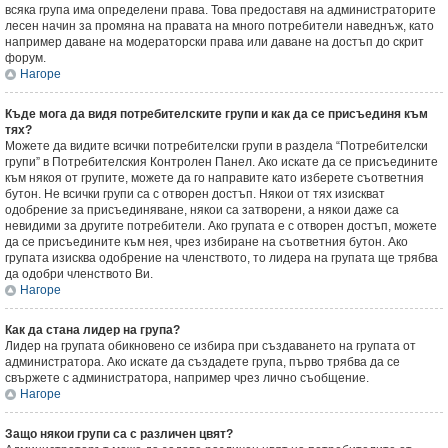
всяка група има определени права. Това предоставя на администраторите
лесен начин за промяна на правата на много потребители наведнъж, като
например даване на модераторски права или даване на достъп до скрит
форум.
Нагоре
Къде мога да видя потребителските групи и как да се присъединя към
тях?
Можете да видите всички потребителски групи в раздела “Потребителски
групи” в Потребителския Контролен Панел. Ако искате да се присъедините
към някоя от групите, можете да го направите като изберете съответния
бутон. Не всички групи са с отворен достъп. Някои от тях изискват
одобрение за присъединяване, някои са затворени, а някои даже са
невидими за другите потребители. Ако групата е с отворен достъп, можете
да се присъедините към нея, чрез избиране на съответния бутон. Ако
групата изисква одобрение на членството, то лидера на групата ще трябва
да одобри членството Ви.
Нагоре
Как да стана лидер на група?
Лидер на групата обикновено се избира при създаването на групата от
администратора. Ако искате да създадете група, първо трябва да се
свържете с администратора, например чрез лично съобщение.
Нагоре
Защо някои групи са с различен цвят?