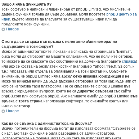
Защо я няма функцията X?
Този софтуер е написан и лицензиран от phpBB Limited. Ако мислите, че
дадена функция трябва да бъде добавена, моля посетете
phpBB център за
идеи
, където можете да гласувате за съществуващи идеи или да
предложите нови функции.
Нагоре
С кого да се свържа във връзка с нелегално и/или неморално
съдържание в този форум?
Всеки от администраторите, показани в списъка на страницата “Екипът”,
биха могли да отговорят на Вашите оплаквания. Ако не получите отговор,
то можете да се свържете със собственика на домейна (направете
справка
)
или ако се хоства на безплатен хостинг (например Yahoo!, free.fr, f2s.com, и
т.н.), управата или отдела за оплаквания на този доставчик. Обърнете
внимание, че phpBB Limited няма
абсолютно никаква юрисдикция
и не
може по никакъв начин да бъде държана отговорна за това как, къде или от
кого се използва тази платформа. Не се свързвайте с phpBB Limited във
връзка с юридически въпроси, които не са
директно свързани
със сайта
phpBB.com или софтуера phpBB. Ако напишете емейл до phpBB Limited
във
връзка с трета страна
използваща софтуера, то очаквайте кратък или
никакъв отговор.
Нагоре
Как да се свържа с администратора на форума?
Всички потребители на форума могат да използват формата “Свържете се
с нас”, ако тази функция е била разрешена от администратора.
Потребителите на форума могат също така да използват връзката