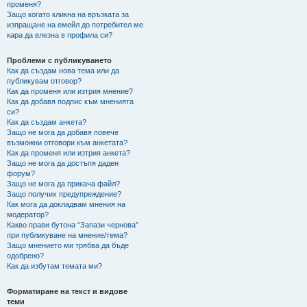
променя?
Защо когато кликна на връзката за
изпращане на емейл до потребител ме
кара да влезна в профила си?
Проблеми с публикуването
Как да създам нова тема или да
публикувам отговор?
Как да променя или изтрия мнение?
Как да добавя подпис към мненията
си?
Как да създам анкета?
Защо не мога да добавя повече
възможни отговори към анкетата?
Как да променя или изтрия анкета?
Защо не мога да достъпя даден
форум?
Защо не мога да прикача файл?
Защо получих предупреждение?
Как мога да докладвам мнения на
модератор?
Какво прави бутона “Запази чернова”
при публикуване на мнение/тема?
Защо мнението ми трябва да бъде
одобрено?
Как да избутам темата ми?
Форматиране на текст и видове
теми