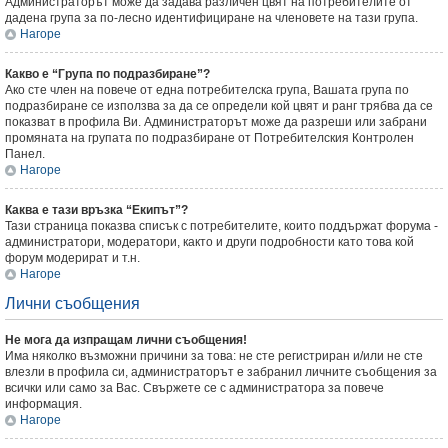
Администраторът може да задава различен цвят на потребителите от
дадена група за по-лесно идентифициране на членовете на тази група.
Нагоре
Какво е “Група по подразбиране”?
Ако сте член на повече от една потребителска група, Вашата група по
подразбиране се използва за да се определи кой цвят и ранг трябва да се
показват в профила Ви. Администраторът може да разреши или забрани
промяната на групата по подразбиране от Потребителския Контролен
Панел.
Нагоре
Каква е тази връзка “Екипът”?
Тази страница показва списък с потребителите, които поддържат форума -
администратори, модератори, както и други подробности като това кой
форум модерират и т.н.
Нагоре
Лични съобщения
Не мога да изпращам лични съобщения!
Има няколко възможни причини за това: не сте регистриран и/или не сте
влезли в профила си, администраторът е забранил личните съобщения за
всички или само за Вас. Свържете се с администратора за повече
информация.
Нагоре