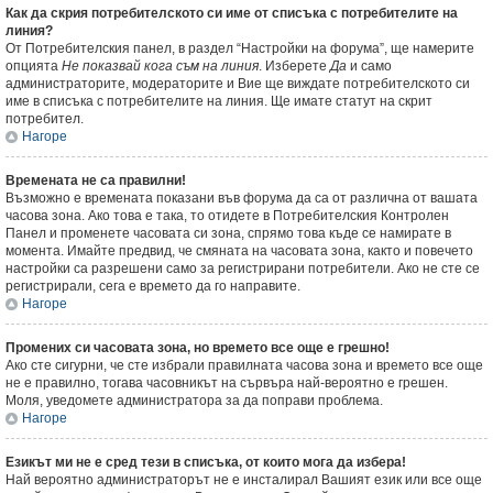
Как да скрия потребителското си име от списъка с потребителите на
линия?
От Потребителския панел, в раздел “Настройки на форума”, ще намерите
опцията
Не показвай кога съм на линия
. Изберете
Да
и само
администраторите, модераторите и Вие ще виждате потребителското си
име в списъка с потребителите на линия. Ще имате статут на скрит
потребител.
Нагоре
Времената не са правилни!
Възможно е времената показани във форума да са от различна от вашата
часова зона. Ако това е така, то отидете в Потребителския Контролен
Панел и променете часовата си зона, спрямо това къде се намирате в
момента. Имайте предвид, че смяната на часовата зона, както и повечето
настройки са разрешени само за регистрирани потребители. Ако не сте се
регистрирали, сега е времето да го направите.
Нагоре
Промених си часовата зона, но времето все още е грешно!
Ако сте сигурни, че сте избрали правилната часова зона и времето все още
не е правилно, тогава часовникът на сървъра най-вероятно е грешен.
Моля, уведомете администратора за да поправи проблема.
Нагоре
Езикът ми не е сред тези в списъка, от които мога да избера!
Най вероятно администраторът не е инсталирал Вашият език или все още