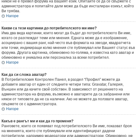
никой не е превел форума на Вашият език. Опитайте се да се свържете с
администратора и попитайте дали може да бъде инсталиран езикът, който
Ви трябва.
Нагоре
Какви са тези картинки до потребителското ми име?
Има два вида картинки, които могат да бъдат до потребителското Ви име,
когато се разглеждат теми или мнения. Едната може да е изображение,
асоциирано с вашия ранг, най-често във формата на звезди, квадратчета
или точки, индикиращи колко мнения сте публикувал или Вашият статус във
форума. Другата картинка, обикновено по-голяма, е известна като аватар и
обикновено е уникална или персонална за всеки потребител.
Нагоре
Как да си сложа аватар?
В Потребителския Контролен Панел, в раздел “Профил” можете да
добавите аватар от един от следните четири типа: Gravatar, Галерия,
Външен или да качите свой собствен. В зависимост от решението на
администратора на форума, възможно е аватарите да са забранени или
някои от типовете да не са налични. Ако не можете да ползвате аватар,
свържете се с администратора.
Нагоре
Какъв е рангът ми и как да го променя?
Ранговете, които се появяват под потребителското Ви име, показват броя
на мненията, които сте публикували или идентифицират дадени
потребители, например модератори или администратори. Обикновено, не