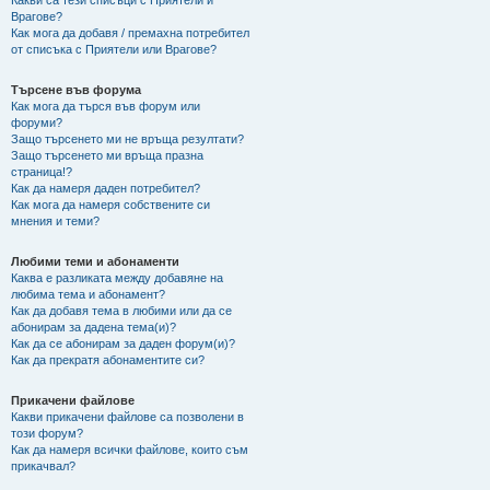
Какви са тези списъци с Приятели и
Врагове?
Как мога да добавя / премахна потребител
от списъка с Приятели или Врагове?
Търсене във форума
Как мога да търся във форум или
форуми?
Защо търсенето ми не връща резултати?
Защо търсенето ми връща празна
страница!?
Как да намеря даден потребител?
Как мога да намеря собствените си
мнения и теми?
Любими теми и абонаменти
Каква е разликата между добавяне на
любима тема и абонамент?
Как да добавя тема в любими или да се
абонирам за дадена тема(и)?
Как да се абонирам за даден форум(и)?
Как да прекратя абонаментите си?
Прикачени файлове
Какви прикачени файлове са позволени в
този форум?
Как да намеря всички файлове, които съм
прикачвал?