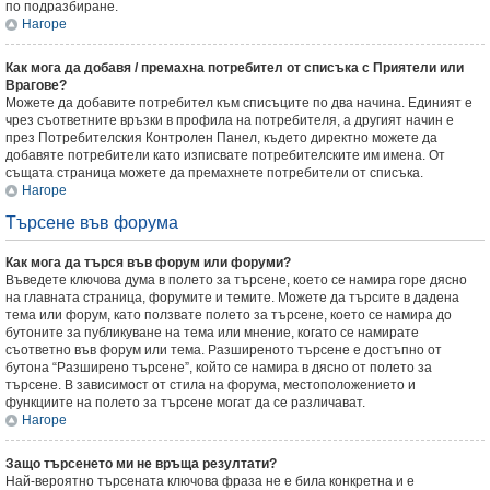
по подразбиране.
Нагоре
Как мога да добавя / премахна потребител от списъка с Приятели или
Врагове?
Можете да добавите потребител към списъците по два начина. Единият е
чрез съответните връзки в профила на потребителя, а другият начин е
през Потребителския Контролен Панел, където директно можете да
добавяте потребители като изписвате потребителските им имена. От
същата страница можете да премахнете потребители от списъка.
Нагоре
Търсене във форума
Как мога да търся във форум или форуми?
Въведете ключова дума в полето за търсене, което се намира горе дясно
на главната страница, форумите и темите. Можете да търсите в дадена
тема или форум, като ползвате полето за търсене, което се намира до
бутоните за публикуване на тема или мнение, когато се намирате
съответно във форум или тема. Разширеното търсене е достъпно от
бутона “Разширено търсене”, който се намира в дясно от полето за
търсене. В зависимост от стила на форума, местоположението и
функциите на полето за търсене могат да се различават.
Нагоре
Защо търсенето ми не връща резултати?
Най-вероятно търсената ключова фраза не е била конкретна и е