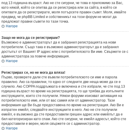
под 13 годишна възраст. Ако не сте сигурни, че това е приложимо за Вас,
като някой, който се опитва да се регистрира или за сайта, в който се
опитвате да се регистрирате, моля потърсете правен съвет. Моля, имайте
предвид, че phpBB Limited и собственикът на този форум не могат да
предложат правни съвети по тази точка.
Нагоре
Защо не мога да се регистрирам?
Възможно е администраторът да е забранил регистрацията на нови
потребители. Също така е възможно администраторът да е забранил
достъпът от Вашият IP адрес или с потребителското Ви име. Свържете се с
администратора за повече информация.
Нагоре
Регистрирах се, но не мога да вляза!
Първо, проверете дали сте въвели потребителското си име и парола
правилно. Ако са правилни, то едно от следните две неща може да се е
случило. Ако COPPA поддръжката е включена и сте избрали, че сте под 13
годишна възраст по време на регистрацията, то ще трябва да изпълните
инструкциите, които сте получили. Някои форуми изискват активация на
потребителското име, или от вас самия или от администратор. Тази
информаия ще Ви бъде предоставена по време на регистрация. Ако Ви е
изпратен емейл, следвайте инструкциите в него. Ако не сте получили
емейл, е възможно да сте предоставили грешен адрес или емейлът да е
бил категоризиран като спам. Ако сте сигурни, че емейл адресът, който сте
предоставили е верен, моля свържете се с администратор.
Нагоре