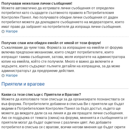
Получавам нежелани лични съобщения!
Можете автоматично да изтривате лични съобщения от определен
потребител като създадете съотвеното правило в Потребителския
Контролен Панел. Ако получавате обидни лични съобщения от даден
потребител можете да докладвате съобщението на модераторите, които
имат право да забранят на потребителя да изпраща лични съобщения.
Нагоре
Получих спам или обиден емейл от някой от този форум!
Съжаляваме да чуем това. Формата за изпращане на емейли от форума
включва предпазни механизми, които следят потребителите, които
изпращат такива съобщения, затова, моля изпратете на администратора
копие на емейла, който сте получили. Много е важно да включите и
хедърите, които съдържат пълните детайли на изпращача, за да може
администраторът да предприеме действия.
Нагоре
Приятели и врагове
Какви са тези списъци с Приятели и Врагове?
Можете да използвате тези списъци за да организирате познанствата си
във форума. Потребителите добавени в списъка Ви с приятели ще бъдат
видими в Потребителския Контролен Панел за бърз достъп, където ще
можете да виждате дали са на линия и да им пращате лични съобщения.
Ако се поддържа от темата (скина) на форума, мненията и съобщенията от
приятели могат да бъдат оцветени с различен цвят. Ако добавите
потребител в списъка си с врагове, всички негови мнения ще бъдат скрити