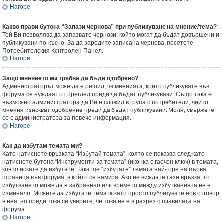
Нагоре
Какво прави бутона “Запази чернова” при публикуване на мнение/тема?
Той Ви позволява да запазвате чернови, който могат да бъдат довършени и
публикувани по-късно. За да заредите записана чернова, посетете
Потребителския Контролен Панел.
Нагоре
Защо мнението ми трябва да бъде одобрено?
Администраторът може да е решил, че мненията, които публикувате във
форума се нуждаят от преглед преди да бъдат публикувани. Също така е
възможно администратора да Ви е сложил в група с потребители, чиито
мнения изискват одобрение преди да бъдат публикувани. Моля, свържете
се с администратора за повече информация.
Нагоре
Как да избутам темата ми?
Като натиснете връзката “Избутай темата”, която се показва след като
натиснете бутона “Инструменти за темата” (иконка с гаечен ключ) в темата,
която искате да избутате. Така ще “избутате” темата най-горе на първа
страница във форума, в който се намира. Ако не виждате тази връзка, то
избутването може да е забранено или времето между избутванията не е
изминало. Можете да избутате темата като просто публикувате нов отговор
в нея, но преди това се уверете, че това не е в разрез с правилата на
форума.
Нагоре