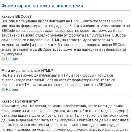
Форматиране на текст и видове теми
Какво е BBCode?
BBCode е специална имплементация на HTML, която позволява широк
контрол на форматирането на дадени обекти в мнението. Използването на
BBCode се разрешава от администратора, но също така може да бъде
забранено за всяко отделно мнение от формата за публикуване. BBCode
сам по себе си е подобен на HTML, но таговете му са затворени в
квадратни скоби [ и ], а не в < и >. За повече информация относно BBCode
вижте упътването за BBCode, което можете да намерите във формата за
публикуване.
Нагоре
Мога ли да използвам HTML?
Не. Не е възможно да публикувате HTML в този форум и той да се
възпроизведе като такъв. Голяма част от форматирането, което се
извършва с HTML, може да се постигне с прилагането на BBCode.
Нагоре
Какво са усмивките?
Усмивките, или Емотикони, са малки изображения, които могат да бъдат
използвани за изразяване на чувства, използвайки кратък код, например :)
означава щастие, докато :( означава тъга. Пълният лист с емотикони може
да бъде видян във формата за публикуване. Опитайте се да не използвате
прекалено много емотикони, защото мнението може да стане трудно
четимо и модератор може да промени съдържанието му или направо да го