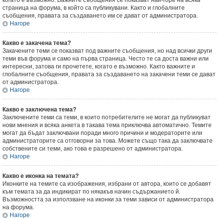
когато е възможно. Важните съобщения се показват най-горе на всяка
страница на форума, в който са публикувани. Както и глобалните
съобщения, правата за създаването им се дават от администратора.
Нагоре
Какво е закачена тема?
Закачените теми се показват под важните съобщения, но над всички други
теми във форума и само на първа страница. Често те са доста важни или
интересни, затова ги прочетете, когато е възможно. Както важните и
глобалните съобщения, правата за създаването на закачени теми се дават
от администратора.
Нагоре
Какво е заключена тема?
Заключените теми са теми, в които потребителите не могат да публикуват
нови мнения и всяка анкета в такава тема приключва автоматично. Темите
могат да бъдат заключвани поради много причини и модераторите или
администраторите са отговорни за това. Можете също така да заключвате
собствените си теми, ако това е разрешено от администратора.
Нагоре
Какво е иконка на темата?
Иконките на темите са изображения, избрани от автора, които се добавят
към темата за да индикират по някакъв начин съдържанието й.
Възможността за използване на иконки за теми зависи от администратора
на форума.
Нагоре