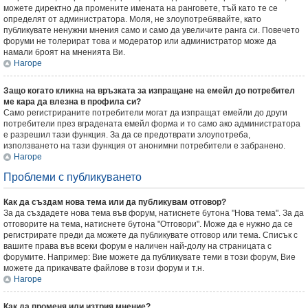
можете директно да промените имената на ранговете, тъй като те се
определят от администратора. Моля, не злоупотребявайте, като
публикувате ненужни мнения само и само да увеличите ранга си. Повечето
форуми не толерират това и модератор или администратор може да
намали броят на мненията Ви.
Нагоре
Защо когато кликна на връзката за изпращане на емейл до потребител
ме кара да влезна в профила си?
Само регистрираните потребители могат да изпращат емейли до други
потребители през вградената емейл форма и то само ако администратора
е разрешил тази функция. За да се предотврати злоупотреба,
използването на тази функция от анонимни потребители е забранено.
Нагоре
Проблеми с публикуването
Как да създам нова тема или да публикувам отговор?
За да създадете нова тема във форум, натиснете бутона "Нова тема". За да
отговорите на тема, натиснете бутона "Отговори". Може да е нужно да се
регистрирате преди да можете да публикувате отговор или тема. Списък с
вашите права във всеки форум е наличен най-долу на страницата с
форумите. Например: Вие можете да публикувате теми в този форум, Вие
можете да прикачвате файлове в този форум и т.н.
Нагоре
Как да променя или изтрия мнение?