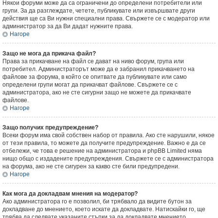
Някои форуми може да са ограничени до определени потребители или
групи. За да разглеждате, четете, публикувате или извършвате други
действия ще са Ви нужни специални права. Свържете се с модератор или
администратор за да Ви дадат нужните права.
Нагоре
Защо не мога да прикача файл?
Права за прикачване на файл се дават на ниво форум, група или
потребител. Администраторът може да е забранил прикачването на
файлове за форума, в който се опитвате да публикувате или само
определени групи могат да прикачват файлове. Свържете се с
администратора, ако не сте сигурни защо не можете да прикачвате
файлове.
Нагоре
Защо получих предупреждение?
Всеки форум има свой собствен набор от правила. Ако сте нарушили, някое
от тези правила, то можете да получите предупреждение. Важно е да се
отбележи, че това е решение на администратора и phpBB Limited няма
нищо общо с издадените предупреждения. Свържете се с администратора
на форума, ако не сте сигурен за какво сте били предупредени.
Нагоре
Как мога да докладвам мнения на модератор?
Ако администратора го е позволил, би трябвало да видите бутон за
докладване до мнението, което искате да докладвате. Натискайки го, ще
трябва да следвате указаните стъпки за да докладвате мнението.