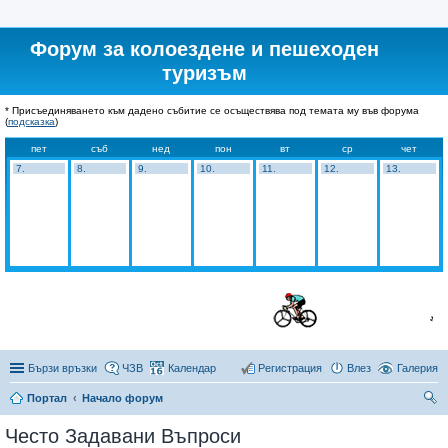
Форум за колоездене и пешеходен
туризъм
* Присъединяването към дадено събитие се осъществява под темата му във форума
(
подсказка
)
пет
съб
нед
пон
вт
ср
чет
7.
8.
9.
10.
11.
12.
13.
Бързи връзки
ЧЗВ
Календар
Регистрация
Влез
Галерия
Портал
Начало форум
ър
Често Задавани Въпроси
се