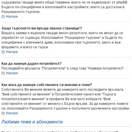
съдържала твърде много общи термини, които не се индексират от phpBB.
Бъдете по-специфични и използвайте настройките, които са достъпни в
Разширеното търсене.
Нагоре
Защо търсенето ми връща празна страница!?
Вашата заявка е върнала твърде много резултати, които не могат да се
обработят от сървъра. Използвайте “Разширено търсене” и бъдете по-
специфични с ключовите думи, използвани при търсенето, както и във
форумите, в които се търси.
Нагоре
Как да намеря даден потребител?
Последвайте връзката “Потребители” и след това “Намери потребител”.
Нагоре
Как мога да намеря собствените си мнения и теми?
Собствените Ви мнения можете да намерите като последвате връзката
“Виж собствените си мнения” в Потребителския панел или “Търси в
потребителските мнения” в профила Ви или като изберете “Виж
собствените си мнения” от менюто с Бързи връзки. За да намерите темите
си, използвайте Разширеното търсене и попълнете различните настройки.
Нагоре
Любими теми и абонаменти