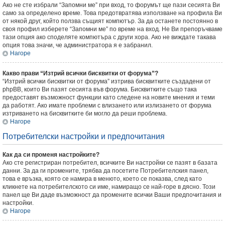
Ако не сте избрали “Запомни ме” при вход, то форумът ще пази сесията Ви
само за определено време. Това предотвратява използване на профила Ви
от някой друг, който ползва същият компютър. За да останете постоянно в
своя профил изберете “Запомни ме” по време на вход. Не Ви препоръчваме
тази опция ако споделяте компютъра с други хора. Ако не виждате такава
опция това значи, че администратора я е забранил.
Нагоре
Какво прави “Изтрий всички бисквитки от форума”?
“Изтрий всички бисквитки от форума” изтрива бисквитките създадени от
phpBB, които Ви пазят сесията във форума. Бисквитките също така
предоставят възможност функции като следене на новите мнения и теми
да работят. Ако имате проблеми с влизането или излизането от форума
изтриването на бисквитките би могло да реши проблема.
Нагоре
Потребителски настройки и предпочитания
Как да си променя настройките?
Ако сте регистриран потребител, всичките Ви настройки се пазят в базата
данни. За да ги промените, трябва да посетите Потребителския панел,
това е връзка, която се намира в менюто, което се показва, след като
кликнете на потребителското си име, намиращо се най-горе в дясно. Този
панел ще Ви даде възможност да промените всички Ваши предпочитания и
настройки.
Нагоре