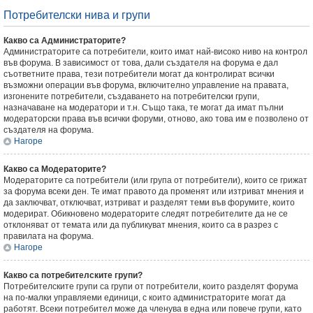
Потребителски нива и групи
Какво са Администраторите?
Администраторите са потребители, които имат най-високо ниво на контрол
във форума. В зависимост от това, дали създателя на форума е дал
съответните права, тези потребители могат да контролират всички
възможни операции във форума, включително управление на правата,
изгонените потребители, създаването на потребителски групи,
назначаване на модератори и т.н. Също така, те могат да имат пълни
модераторски права във всички форуми, отново, ако това им е позволено от
създателя на форума.
Нагоре
Какво са Модераторите?
Модераторите са потребители (или група от потребители), които се грижат
за форума всеки ден. Те имат правото да променят или изтриват мнения и
да заключват, отключват, изтриват и разделят теми във форумите, които
модерират. Обикновено модераторите следят потребителите да не се
отклоняват от темата или да публикуват мнения, които са в разрез с
правилата на форума.
Нагоре
Какво са потребителските групи?
Потребителските групи са групи от потребители, които разделят форума
на по-малки управляеми единици, с които администраторите могат да
работят. Всеки потребител може да членува в една или повече групи, като