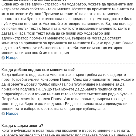
Освен ако не сте администратор или модератор, можете да променяте или
изтривате само собствените си мнения. Можете да промените мнението си
като натиснете бутона "Промени мнението" на съответното мнение,
понякога този бутон е активен само за определено време след като е било
публикувано мнението. Ако някой е отговорил на мнението Ви, под него ще
се появи мелък текст с броя пъти, които сте променяли мнението, както и
датата и часа; този текст няма да се появи ако модератор или
администратор променят мнението Ви, въпреки че могат да оставят
коментар за причината за промяната на мнението Ви, ако преценят. Важно
е да се отбележи, че обикновените потребители не могат да изтирват
мненията си, ако някой им е отговорил.
Нагоре
Как да добавя подпис към мненията си?
За да добавите подпис към мненията си, първо трябва да го създадете
през Потребителския Контролен Панел. След като направите това, можете
да изберете
Добави подпис
опцията при публикуване на мнение за да
прикачите подписа си. Също така можете да добавяте подписа си по
подразбиране към всички мнения като изберете съответния радио бутон в
Потребителския Контролен Панел. Ако го направите, въпреки това ще
можете да избирате дали подписът Ви да се прилага към индивидуални
мнения като изберете съответната опция при публикуване.
Нагоре
Как да създам анкета?
Когато публикувате нова тема или променяте първото мнение на темата,
изберете раздела “Създаване на анкета” под главната форма на мнението;